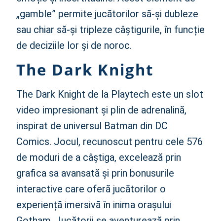
„gamble” permite jucătorilor să-și dubleze
sau chiar să-și tripleze câștigurile, în funcție
de deciziile lor și de noroc.
The Dark Knight
The Dark Knight de la Playtech este un slot
video impresionant și plin de adrenalină,
inspirat de universul Batman din DC
Comics. Jocul, recunoscut pentru cele 576
de moduri de a câștiga, excelează prin
grafica sa avansată și prin bonusurile
interactive care oferă jucătorilor o
experiență imersivă în inima orașului
Gotham. Jucătorii se aventurează prin