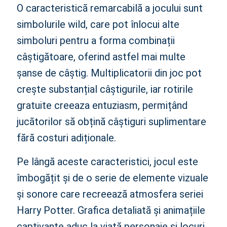
O caracteristică remarcabilă a jocului sunt
simbolurile wild, care pot înlocui alte
simboluri pentru a forma combinații
câștigătoare, oferind astfel mai multe
șanse de câștig. Multiplicatorii din joc pot
crește substanțial câștigurile, iar rotirile
gratuite creeaza entuziasm, permițând
jucătorilor să obțină câștiguri suplimentare
fără costuri adiționale.
Pe lângă aceste caracteristici, jocul este
îmbogățit și de o serie de elemente vizuale
și sonore care recreează atmosfera seriei
Harry Potter. Grafica detaliată și animațiile
captivante aduc la viață personaje și locuri