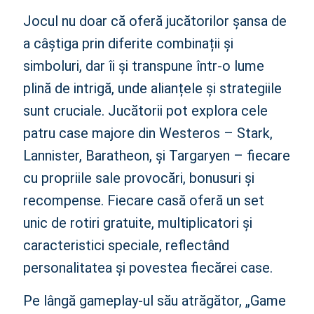
Jocul nu doar că oferă jucătorilor șansa de
a câștiga prin diferite combinații și
simboluri, dar îi și transpune într-o lume
plină de intrigă, unde alianțele și strategiile
sunt cruciale. Jucătorii pot explora cele
patru case majore din Westeros – Stark,
Lannister, Baratheon, și Targaryen – fiecare
cu propriile sale provocări, bonusuri și
recompense. Fiecare casă oferă un set
unic de rotiri gratuite, multiplicatori și
caracteristici speciale, reflectând
personalitatea și povestea fiecărei case.
Pe lângă gameplay-ul său atrăgător, „Game