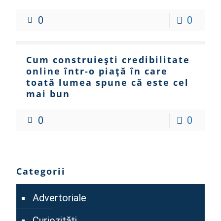
0
0
Cum construiești credibilitate
online într-o piață în care
toată lumea spune că este cel
mai bun
0
0
Categorii
Advertoriale
Curiozități