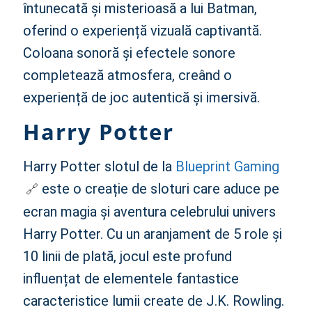
întunecată și misterioasă a lui Batman,
oferind o experiență vizuală captivantă.
Coloana sonoră și efectele sonore
completează atmosfera, creând o
experiență de joc autentică și imersivă.
Harry Potter
Harry Potter slotul de la
Blueprint Gaming
este o creație de sloturi care aduce pe
ecran magia și aventura celebrului univers
Harry Potter. Cu un aranjament de 5 role și
10 linii de plată, jocul este profund
influențat de elementele fantastice
caracteristice lumii create de J.K. Rowling.