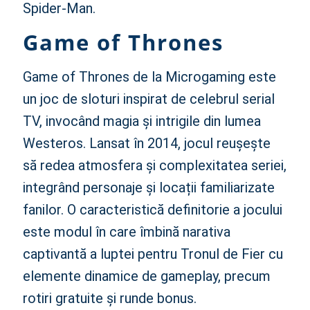
Spider-Man.
Game of Thrones
Game of Thrones de la Microgaming este
un joc de sloturi inspirat de celebrul serial
TV, invocând magia și intrigile din lumea
Westeros. Lansat în 2014, jocul reușește
să redea atmosfera și complexitatea seriei,
integrând personaje și locații familiarizate
fanilor. O caracteristică definitorie a jocului
este modul în care îmbină narativa
captivantă a luptei pentru Tronul de Fier cu
elemente dinamice de gameplay, precum
rotiri gratuite și runde bonus.