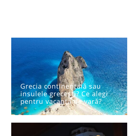
Grecia continentală sau
insulele grecești? Ce alegi
pentru vacanța de vară?