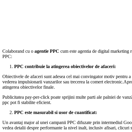
Colaborand cu o
agentie PPC
cum este agentia de digital marketing 
PPC:
PPC contribuie la atingerea obiectivelor de afaceri:
Obiectivele de afaceri sunt adesea cel mai convingator motiv pentru a u
vederea impulsionarii vanzarilor sau trecerea la comert electronic.Apr
atingerea obiectivelor finale.
Publicitatea pay-per-click poate sprijini multe parti ale palniei de vanză
ppc pot fi stabilite eficient.
PPC este masurabil si usor de cuantificat:
Un avantaj major al unei campanii PPC difuzate prin intermediul Googl
vedea detalii despre performante la nivel inalt, inclusiv afisari, clicuri 