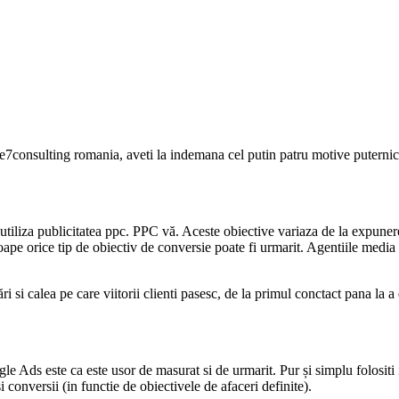
re7consulting romania, aveti la indemana cel putin patru motive putern
tiliza publicitatea ppc. PPC vă. Aceste obiective variaza de la expunerea
oape orice tip de obiectiv de conversie poate fi urmarit. Agentiile medi
ri si calea pe care viitorii clienti pasesc, de la primul conctact pana la a
e Ads este ca este usor de masurat si de urmarit. Pur și simplu folosit
si conversii (in functie de obiectivele de afaceri definite).