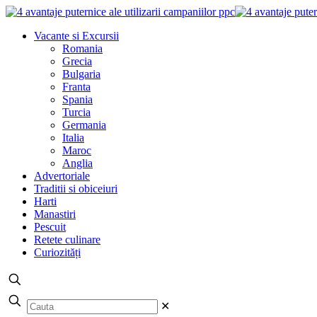
Vacante si Excursii
Romania
Grecia
Bulgaria
Franta
Spania
Turcia
Germania
Italia
Maroc
Anglia
Advertoriale
Traditii si obiceiuri
Harti
Manastiri
Pescuit
Retete culinare
Curiozități
✕