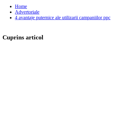
Home
Advertoriale
4 avantaje puternice ale utilizarii campaniilor ppc
Cuprins articol