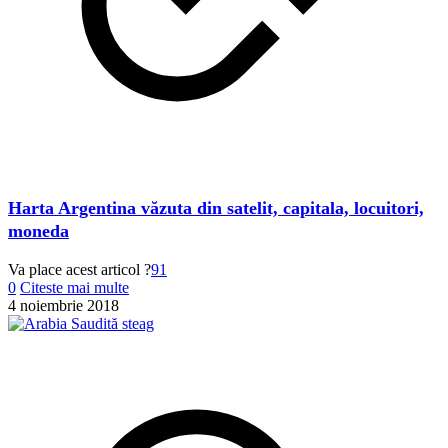
Harta Argentina văzuta din satelit, capitala, locuitori,
moneda
Va place acest articol ?
91
0
Citeste mai multe
4 noiembrie 2018