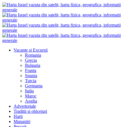
Vacante si Excursii
Romania
Grecia
Bulgaria
Franta
Spania
Turcia
Germania
Italia
Maroc
Anglia
Advertoriale
Traditii si obiceiuri
Harti
Manastiri
Pescuit