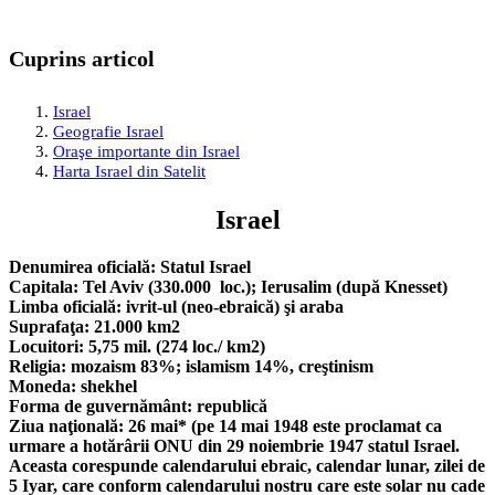
Cuprins articol
Israel
Geografie Israel
Oraşe importante din Israel
Harta Israel din Satelit
Israel
Denumirea oficială: Statul Israel
Capitala: Tel Aviv (330.000 loc.); Ierusalim (după Knesset)
Limba oficială: ivrit-ul (neo-ebraică) şi araba
Suprafaţa: 21.000 km2
Locuitori: 5,75 mil. (274 loc./ km2)
Religia: mozaism 83%; islamism 14%, creştinism
Moneda: shekhel
Forma de guvernământ: republică
Ziua naţională: 26 mai* (pe 14 mai 1948 este proclamat ca
urmare a hotărârii ONU din 29 noiembrie 1947 statul Israel.
Aceasta corespunde calendarului ebraic, calendar lunar, zilei de
5 Iyar, care conform calendarului nostru care este solar nu cade