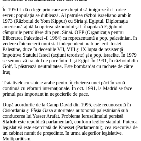
În 1950 I. dă o lege prin care are dreptul să imi­greze în I. orice
evreu; populaţia se dublează. Al patrulea război israeliano-arab în
1973 (Războiul de Yom Kippur) cu Siria şi Egiptul. Diplomaţia
americană ajută la oprirea războiului şi I. înapoiază Egiptului
câmpurile petrolifere din pen. Sinai. OEP (Organizaţia pentru
Eliberarea Palestinei -f. 1964) ca reprezentantă a pop. palestinian, în
vederea înte­meierii unui stat independent arab pe terit. fostei
Palestine, duce în deceniile VII, VIII şi IX lupta de rezistenţă
împotriva Statului Israel (acţiuni teroriste) şi a pop. israelite. În 1979
se semnează tratatul de pace între I. şi Egipt. În 1991, în războiul din
Golf, I. păstrează neutralitatea. Este bombardat cu rachete de către
Iraq.
Tratativele cu statele arabe pentru încheierea unei păci în zonă
continuă cu eforturi inter­naţionale. În oct. 1991, la Madrid se face
primul pas impor­tant în negocierile de pace.
După acordurile de la Camp David din 1995, este recunoscută în
Cisiordania şi Fâşia Gaza au­toritatea autonomă palestiniană sub
conducerea lui Yasser Arafat. Problema Ierusalimului persistă.
Statul:
este republică parlamentară, conform legilor statu­lui. Puterea
legislativă este exercitată de Knesset (Parla­mentul); cea executivă de
un cabinet numit de preşedinte, în urma alegerilor legislative.
Multipartitism.