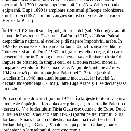
otomani. În 1799 invazia napoleoniană, în 1831-1841) ocupaţia
egipteană. După 1890 ia amploare sionismul şi începe colo­nizarea
din Europa (1897 – primul congres sionist convocat de Theodor
Hertzel la Basel).
În 1917-1918 turcii sunt izgo­niţi de britanici (sub Allenby) şi arabii
ajutaţi de Lawrence. Declaraţia Balfour (1917) stabileşte Palestina
drept cămin naţional al evreilor şi dă naştere împotrivirii arabe. În
1920 Palestina este sub mandat britanic, dar izbucnesc ostilităţile
între evrei şi arabi. După 1930, imigrarea evreilor creşte, din cauza
persecutării lor în Europa; cu toată tentativa de limita­re a imigrării
impuse de britanici, în timpul celui de al doilea război mondial
imigrarea evreilor în Palestina creşte. Naţiu­nile Unite pe 27 nov.
1947 votează pentru împărţirea Palestinei în 2 state (arab şi
israelian); în 1948 mandatul britţanic încetează, iar Israelul îşi
declară independenţa (14 mai). Între Liga Arabă şi I. se declanşează
un război.
Prin acor­durile de armistiţiu din 1949 I. îşi lărgeşte teritoriul; Ierusa­
limul este împărţit cu Iordania care primeşte şi o parte din Palestina
(partea de V a Iordanului); Fâşia Gaza este ocupată de Egipt. După
al treilea război israeliano-arab (1967) (purtat pe trei fronturi: Siria,
Iordania, Sinai), I. ocupă Palestina ior­daniană (malul vestic al
Iordanului), fâşia Gaza şi Sinaiul, ocupă platoul Golan şi partea
iordaniană a Ierusalimului, care este reunit.