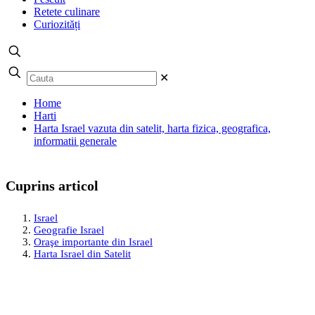
Retete culinare
Curiozități
✕
Home
Harti
Harta Israel vazuta din satelit, harta fizica, geografica,
informatii generale
Cuprins articol
Israel
Geografie Israel
Oraşe importante din Israel
Harta Israel din Satelit