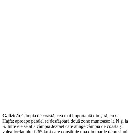
G. fizică:
Câmpia de coastă, cea mai importantă din ţară, cu G.
Haifa; aproape paralel se desfăşoară două zone muntoase: la N şi la
S. Între ele se află câmpia Jezrael care atinge câmpia de coastă şi
valea Iordanului (265 km) care constituie una din marile depresiuni