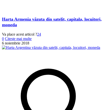
Harta Armenia văzuta din satelit, capitala, locuitori,
moneda
Va place acest articol ?
24
0
Citeste mai multe
6 noiembrie 2018