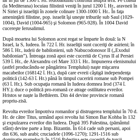
iar în jur de 1300 î. Hr. redobândind controlul asupra terit. Pe coastă
(la Mediterana) locuiau filistinii veniţi în jurul 1200 î. Hr., aravneii în
N Siriei şi israeliţii în zonele co­linare 1300-1000 î. Hr.. În faţa
ameninţării filistine, pop. israelit îşi uneşte triburile sub Saul (1029-
1004), David (1004-965) şi Solomon (965-928). În 1004 David
cucereşte Ierusalimul.
După moartea lui Solomon acest regat se împarte în două: la N
Israel, la S, Iudeea. În 722 î. Hr. israeliţii sunt cuceriţi de asirieni; în
586 î. Hr., iudeii de babilonieni, sub Nabucodonosor II („Exodul
babilonian”). Întreaga zonă apoi este cucerită de Cyrus II al Persiei
539 î. Hr., de Alexandru cel Mare 333 î. Hr.. Impunerea elenismului
(astfel producân­du-se pângărirea Templului) naşte mişcarea
macabeilor (168­142 î. Hr.), după care evreii câştigă independenţa
politică (142-63 î. Hr.) până în timpul cuceririi romane sub Pompei
(63 î. Hr.). Sub ocupaţia romană în Iudeea domnea Irod (37­4 î.
HY.); duce o politică pro-romană ce atrage ostilitatea evreilor.
Hristos se naşte la Bethleem. Din 44 devine provin­cie romană
propriu-zisă.
Revolta evreilor împotriva romanilor şi distrugerea templului în 70 d.
Hr. de către Titus, urmând apoi revolta lui Simon Bar Kohba în 132
şi expulzarea evreilor din Iudeea. După 395 Palestina, (pământul
sfânt) devine parte a Imp. Bizantin. În 614 cade sub persani, apoi
din 636, sub arabi; cruciadele (1096-1270); 1291-1516 sub
dominaţie mamelucă; în 1516 Palestina este cucerită de turcii