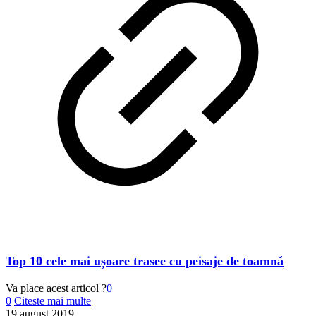
Top 10 cele mai ușoare trasee cu peisaje de toamnă
Va place acest articol ?
0
0
Citeste mai multe
19 august 2019