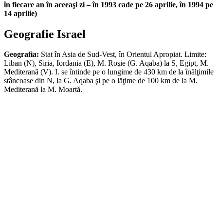
în fiecare an în aceeaşi zi – în 1993 cade pe 26 aprilie, în 1994 pe
14 aprilie)
Geografie Israel
Geografia:
Stat în Asia de Sud-Vest, în Orientul Apropiat. Limite:
Liban (N), Siria, Iordania (E), M. Roşie (G. Aqaba) la S, Egipt, M.
Mediterană (V). I. se întinde pe o lungime de 430 km de la înălţimile
stâncoase din N, la G. Aqaba şi pe o lăţime de 100 km de la M.
Mediterană la M. Moartă.