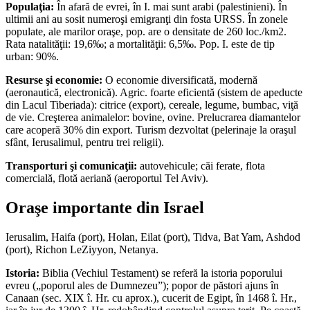
Populaţia:
În afară de evrei, în I. mai sunt arabi (pales­tinieni). În
ultimii ani au sosit numeroşi emigranţi din fosta URSS. În zonele
populate, ale marilor oraşe, pop. are o densitate de 260 loc./km2.
Rata natalităţii: 19,6‰; a mortalităţii: 6,5‰. Pop. I. este de tip
urban: 90%.
Resurse şi economie:
O economie diversificată, modernă
(aeronautică, electronică). Agric. foarte eficientă (sistem de apeducte
din Lacul Tiberiada): citrice (export), cereale, legume, bumbac, viţă
de vie. Creşterea animalelor: bovine, ovine. Prelucrarea diamantelor
care acoperă 30% din export. Turism dezvoltat (pelerinaje la oraşul
sfânt, Ierusalimul, pentru trei religii).
Transporturi şi comunicaţii:
autovehicule; căi ferate, flota
comercială, flotă aeriană (aeroportul Tel Aviv).
Oraşe importante din Israel
Ierusalim, Haifa (port), Holan, Eilat (port), Tidva, Bat Yam, Ashdod
(port), Richon LeZiyyon, Netanya.
Istoria:
Biblia (Vechiul Testament) se referă la istoria poporului
evreu („poporul ales de Dumnezeu”); popor de păstori ajuns în
Canaan (sec. XIX î. Hr. cu aprox.), cucerit de Egipt, în 1468 î. Hr.,