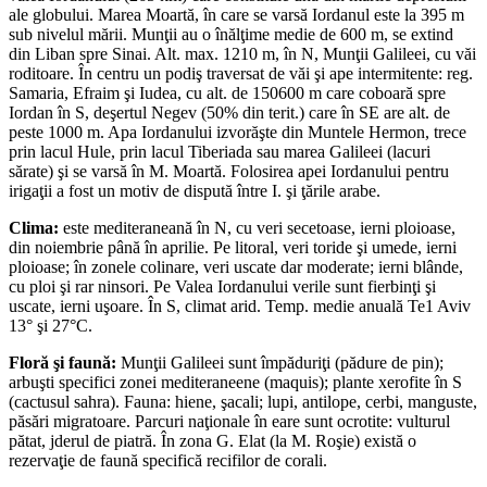
ale globului. Marea Moartă, în care se varsă Iordanul este la 395 m
sub nivelul mării. Munţii au o înălţime medie de 600 m, se extind
din Liban spre Sinai. Alt. max. 1210 m, în N, Munţii Galileei, cu văi
roditoare. În centru un podiş traversat de văi şi ape intermitente: reg.
Samaria, Efraim şi Iudea, cu alt. de 150­600 m care coboară spre
Iordan în S, deşertul Negev (50% din terit.) care în SE are alt. de
peste 1000 m. Apa Iordanu­lui izvorăşte din Muntele Hermon, trece
prin lacul Hule, prin lacul Tiberiada sau marea Galileei (lacuri
sărate) şi se varsă în M. Moartă. Folosirea apei Iordanului pentru
irigaţii a fost un motiv de dispută între I. şi ţările arabe.
Clima:
este mediteraneană în N, cu veri secetoase, ierni ploioase,
din noiembrie până în aprilie. Pe litoral, veri tori­de şi umede, ierni
ploioase; în zonele colinare, veri uscate dar moderate; ierni blânde,
cu ploi şi rar ninsori. Pe Valea Iordanului verile sunt fierbinţi şi
uscate, ierni uşoare. În S, climat arid. Temp. medie anuală Te1 Aviv
13° şi 27°C.
Floră şi faună:
Munţii Galileei sunt împăduriţi (pădure de pin);
arbuşti specifici zonei mediteraneene (maquis); plante xerofite în S
(cactusul sahra). Fauna: hiene, şacali; lupi, antilope, cerbi, manguste,
păsări migratoare. Parcuri naţionale în eare sunt ocrotite: vulturul
pătat, jderul de piatră. În zona G. Elat (la M. Roşie) există o
rezervaţie de faună specifică recifilor de corali. ­