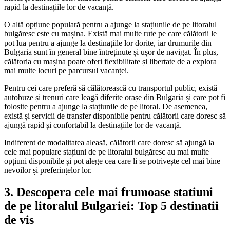
rapid la destinațiile lor de vacanță.
O altă opțiune populară pentru a ajunge la stațiunile de pe litoralul
bulgăresc este cu mașina. Există mai multe rute pe care călătorii le
pot lua pentru a ajunge la destinațiile lor dorite, iar drumurile din
Bulgaria sunt în general bine întreținute și ușor de navigat. În plus,
călătoria cu mașina poate oferi flexibilitate și libertate de a explora
mai multe locuri pe parcursul vacanței.
Pentru cei care preferă să călătorească cu transportul public, există
autobuze și trenuri care leagă diferite orașe din Bulgaria și care pot fi
folosite pentru a ajunge la stațiunile de pe litoral. De asemenea,
există și servicii de transfer disponibile pentru călătorii care doresc să
ajungă rapid și confortabil la destinațiile lor de vacanță.
Indiferent de modalitatea aleasă, călătorii care doresc să ajungă la
cele mai populare stațiuni de pe litoralul bulgăresc au mai multe
opțiuni disponibile și pot alege cea care li se potrivește cel mai bine
nevoilor și preferințelor lor.
3. Descopera cele mai frumoase statiuni
de pe litoralul Bulgariei: Top 5 destinatii
de vis