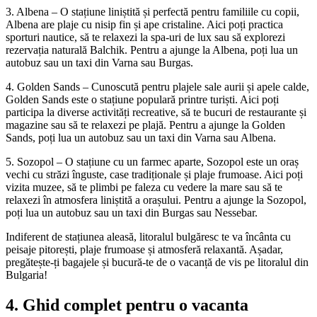
3. Albena – O stațiune liniștită și perfectă pentru familiile cu copii,
Albena are plaje cu nisip fin și ape cristaline. Aici poți practica
sporturi nautice, să te relaxezi la spa-uri de lux sau să explorezi
rezervația naturală Balchik. Pentru a ajunge la Albena, poți lua un
autobuz sau un taxi din Varna sau Burgas.
4. Golden Sands – Cunoscută pentru plajele sale aurii și apele calde,
Golden Sands este o stațiune populară printre turiști. Aici poți
participa la diverse activități recreative, să te bucuri de restaurante și
magazine sau să te relaxezi pe plajă. Pentru a ajunge la Golden
Sands, poți lua un autobuz sau un taxi din Varna sau Albena.
5. Sozopol – O stațiune cu un farmec aparte, Sozopol este un oraș
vechi cu străzi înguste, case tradiționale și plaje frumoase. Aici poți
vizita muzee, să te plimbi pe faleza cu vedere la mare sau să te
relaxezi în atmosfera liniștită a orașului. Pentru a ajunge la Sozopol,
poți lua un autobuz sau un taxi din Burgas sau Nessebar.
Indiferent de stațiunea aleasă, litoralul bulgăresc te va încânta cu
peisaje pitorești, plaje frumoase și atmosferă relaxantă. Așadar,
pregătește-ți bagajele și bucură-te de o vacanță de vis pe litoralul din
Bulgaria!
4. Ghid complet pentru o vacanta