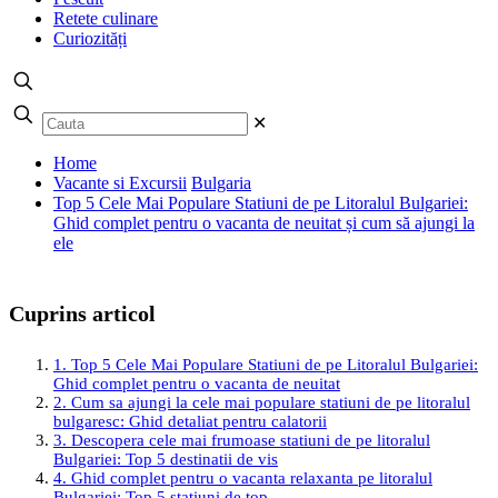
Retete culinare
Curiozități
✕
Home
Vacante si Excursii
Bulgaria
Top 5 Cele Mai Populare Statiuni de pe Litoralul Bulgariei:
Ghid complet pentru o vacanta de neuitat și cum să ajungi la
ele
Cuprins articol
1. Top 5 Cele Mai Populare Statiuni de pe Litoralul Bulgariei:
Ghid complet pentru o vacanta de neuitat
2. Cum sa ajungi la cele mai populare statiuni de pe litoralul
bulgaresc: Ghid detaliat pentru calatorii
3. Descopera cele mai frumoase statiuni de pe litoralul
Bulgariei: Top 5 destinatii de vis
4. Ghid complet pentru o vacanta relaxanta pe litoralul
Bulgariei: Top 5 statiuni de top