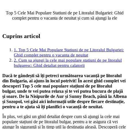
Top 5 Cele Mai Populare Statiuni de pe Litoralul Bulgariei: Ghid
complet pentru o vacanta de neuitat și cum să ajungi la ele
Cuprins articol
1. Top 5 Cele Mai Populare Statiuni de pe Litoralul Bulgariei:
Ghid complet pentru o vacanta de neuitat
2. Cum sa ajungi la cele mai populare statiuni de pe litoralul
bulgaresc: Ghid detaliat pentru calatorii
3. Descopera cele mai frumoase statiuni de pe litoralul
Dacă te gândești să îți petreci următoarea vacanță pe litoralul
Bulgariei: Top 5 destinatii de vis
din Bulgaria, ai ajuns în locul potrivit! În acest ghid complet vei
4. Ghid complet pentru o vacanta relaxanta pe litoralul
descoperi Top 5 cele mai populare stațiuni de pe litoralul
Bulgariei: Top 5 statiuni de top
bulgar, unde te vei putea relaxa și te vei putea bucura de plajă
5. Cum sa planifici o excursie la cele mai populare statiuni din
și soare. De la Nisipurile de Aur și Sunny Beach, până la Albena
Bulgaria: Sfaturi si trucuri pentru o calatorie reusita
și Sozopol, vei găsi aici informații utile despre fiecare destinație,
5. Cum sa planifici o excursie la cele mai populare statiuni din
pentru a te ajuta să îți planifici o vacanță de neuitat.
Bulgaria: Sfaturi si trucuri pentru o calatorie reusita
În plus, vei găsi un ghid detaliat despre cum să ajungi la cele mai
populare stațiuni de pe litoralul bulgar, pentru a te asigura că vei
ajunge în siguranță și în timp util la destinația aleasă. Descoperă cele