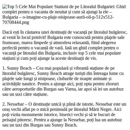
Dacă ești în căutarea unei destinații de vacanță pe litoralul bulgăresc,
ai venit în locul potrivit! Bulgaria este cunoscută pentru plajele sale
frumoase, marea limpede și atmosfera relaxantă, fiind alegerea
perfectă pentru o vacanță de vară. Iată un ghid complet pentru o
vacanță pe litoralul din Bulgaria, inclusiv top 5 cele mai populare
stațiuni și cum poți ajunge la aceste destinații de vis.
1. Sunny Beach – Cea mai populară și vibrantă stațiune de pe
litoralul bulgăresc, Sunny Beach atrage turiști din întreaga lume cu
plajele sale lungi și nisipoase, cluburile de noapte animate și
activitățile nautice. Pentru a ajunge aici, poți opta pentru zboruri
către aeroporturile din Burgas sau Varna, iar apoi să iei un autobuz
sau un taxi către stațiune.
2. Nessebar – O destinație unică și plină de istorie, Nessebar este un
oraș vechi aflat pe o mică peninsulă pe litoralul Mării Negre. Aici
poți vizita monumente istorice, biserici vechi și să te bucuri de
peisajul pitoresc. Pentru a ajunge la Nessebar, poți lua un autobuz
sau un taxi din Burgas sau Sunny Beach.