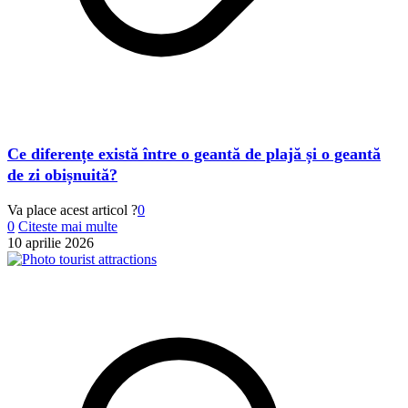
Ce diferențe există între o geantă de plajă și o geantă
de zi obișnuită?
Va place acest articol ?
0
0
Citeste mai multe
10 aprilie 2026