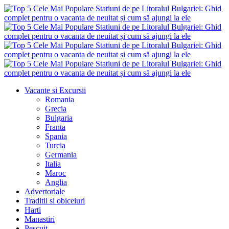
Vacante si Excursii
Romania
Grecia
Bulgaria
Franta
Spania
Turcia
Germania
Italia
Maroc
Anglia
Advertoriale
Traditii si obiceiuri
Harti
Manastiri
Pescuit