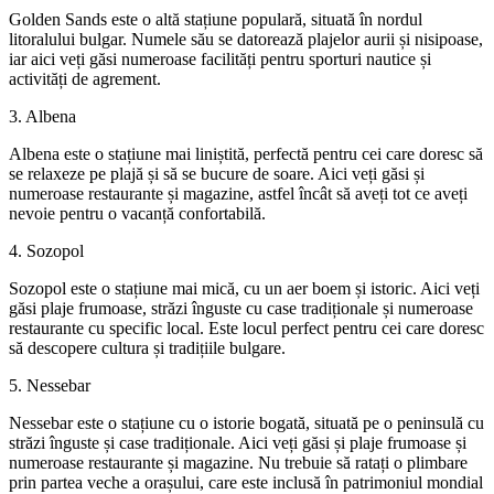
Golden Sands este o altă stațiune populară, situată în nordul
litoralului bulgar. Numele său se datorează plajelor aurii și nisipoase,
iar aici veți găsi numeroase facilități pentru sporturi nautice și
activități de agrement.
3. Albena
Albena este o stațiune mai liniștită, perfectă pentru cei care doresc să
se relaxeze pe plajă și să se bucure de soare. Aici veți găsi și
numeroase restaurante și magazine, astfel încât să aveți tot ce aveți
nevoie pentru o vacanță confortabilă.
4. Sozopol
Sozopol este o stațiune mai mică, cu un aer boem și istoric. Aici veți
găsi plaje frumoase, străzi înguste cu case tradiționale și numeroase
restaurante cu specific local. Este locul perfect pentru cei care doresc
să descopere cultura și tradițiile bulgare.
5. Nessebar
Nessebar este o stațiune cu o istorie bogată, situată pe o peninsulă cu
străzi înguste și case tradiționale. Aici veți găsi și plaje frumoase și
numeroase restaurante și magazine. Nu trebuie să ratați o plimbare
prin partea veche a orașului, care este inclusă în patrimoniul mondial