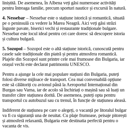
liniștită. De asemenea, în Albena veți găsi numeroase activități
pentru întreaga familie, precum sporturi nautice și excursii în natură.
4. Nessebar
– Nessebar este o stațiune istorică și romantică, situată
pe o peninsulă cu vedere la Marea Neagră. Aici veți găsi străzi
înguste pavate, biserici vechi și restaurante tradiționale bulgare.
Nessebar este locul ideal pentru cei care doresc să descopere istoria
și cultura bulgară.
5. Sozopol
– Sozopol este o altă stațiune istorică, cunoscută pentru
casele sale tradiționale din piatră și pentru atmosfera romantică.
Plajele din Sozopol sunt printre cele mai frumoase din Bulgaria, iar
orașul vechi este declarat patrimoniu UNESCO.
Pentru a ajunge la cele mai populare stațiuni din Bulgaria, puteți
folosi diverse mijloace de transport. Cea mai convenabilă opțiune
este să călătoriți cu avionul până la Aeroportul Internațional din
Burgas sau Varna, iar de acolo să închiriați o mașină sau să luați un
transfer către stațiunea dorită. De asemenea, puteți opta pentru
transportul cu autobuzul sau cu trenul, în funcție de stațiunea aleasă.
Indiferent de stațiunea pe care o alegeți, o vacanță pe litoralul bulgar
va fi cu siguranță una de neuitat. Cu plaje frumoase, peisaje pitorești
și atmosferă relaxantă, Bulgaria este destinatia perfectă pentru o
vacanta de vis.