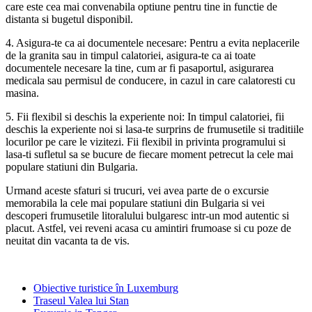
care este cea mai convenabila optiune pentru tine in functie de
distanta si bugetul disponibil.
4. Asigura-te ca ai documentele necesare: Pentru a evita neplacerile
de la granita sau in timpul calatoriei, asigura-te ca ai toate
documentele necesare la tine, cum ar fi pasaportul, asigurarea
medicala sau permisul de conducere, in cazul in care calatoresti cu
masina.
5. Fii flexibil si deschis la experiente noi: In timpul calatoriei, fii
deschis la experiente noi si lasa-te surprins de frumusetile si traditiile
locurilor pe care le vizitezi. Fii flexibil in privinta programului si
lasa-ti sufletul sa se bucure de fiecare moment petrecut la cele mai
populare statiuni din Bulgaria.
Urmand aceste sfaturi si trucuri, vei avea parte de o excursie
memorabila la cele mai populare statiuni din Bulgaria si vei
descoperi frumusetile litoralului bulgaresc intr-un mod autentic si
placut. Astfel, vei reveni acasa cu amintiri frumoase si cu poze de
neuitat din vacanta ta de vis.
Obiective turistice în Luxemburg
Traseul Valea lui Stan