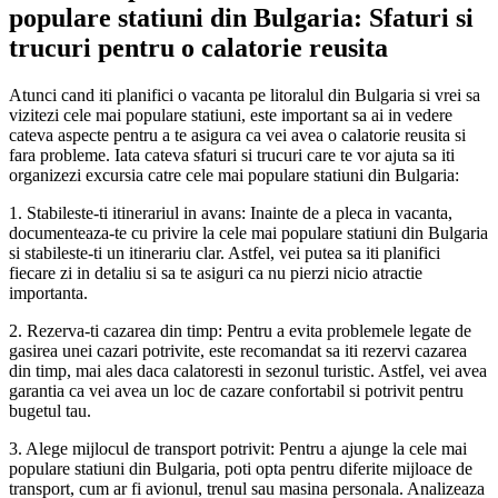
populare statiuni din Bulgaria: Sfaturi si
trucuri pentru o calatorie reusita
Atunci cand iti planifici o vacanta pe litoralul din Bulgaria si vrei sa
vizitezi cele mai populare statiuni, este important sa ai in vedere
cateva aspecte pentru a te asigura ca vei avea o calatorie reusita si
fara probleme. Iata cateva sfaturi si trucuri care te vor ajuta sa iti
organizezi excursia catre cele mai populare statiuni din Bulgaria:
1. Stabileste-ti itinerariul in avans: Inainte de a pleca in vacanta,
documenteaza-te cu privire la cele mai populare statiuni din Bulgaria
si stabileste-ti un itinerariu clar. Astfel, vei putea sa iti planifici
fiecare zi in detaliu si sa te asiguri ca nu pierzi nicio atractie
importanta.
2. Rezerva-ti cazarea din timp: Pentru a evita problemele legate de
gasirea unei cazari potrivite, este recomandat sa iti rezervi cazarea
din timp, mai ales daca calatoresti in sezonul turistic. Astfel, vei avea
garantia ca vei avea un loc de cazare confortabil si potrivit pentru
bugetul tau.
3. Alege mijlocul de transport potrivit: Pentru a ajunge la cele mai
populare statiuni din Bulgaria, poti opta pentru diferite mijloace de
transport, cum ar fi avionul, trenul sau masina personala. Analizeaza