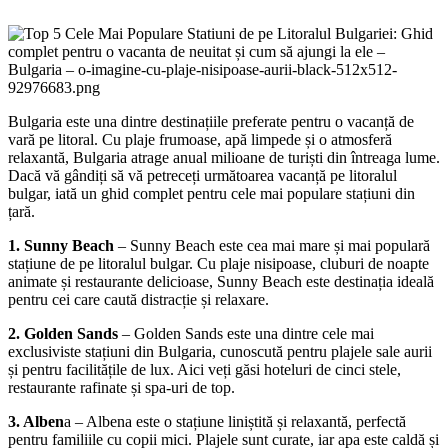
Bulgaria este una dintre destinațiile preferate pentru o vacanță de
vară pe litoral. Cu plaje frumoase, apă limpede și o atmosferă
relaxantă, Bulgaria atrage anual milioane de turiști din întreaga lume.
Dacă vă gândiți să vă petreceți următoarea vacanță pe litoralul
bulgar, iată un ghid complet pentru cele mai populare stațiuni din
țară.
1. Sunny Beach
– Sunny Beach este cea mai mare și mai populară
stațiune de pe litoralul bulgar. Cu plaje nisipoase, cluburi de noapte
animate și restaurante delicioase, Sunny Beach este destinația ideală
pentru cei care caută distracție și relaxare.
2. Golden Sands
– Golden Sands este una dintre cele mai
exclusiviste stațiuni din Bulgaria, cunoscută pentru plajele sale aurii
și pentru facilitățile de lux. Aici veți găsi hoteluri de cinci stele,
restaurante rafinate și spa-uri de top.
3. Alben
a – Albena este o stațiune liniștită și relaxantă, perfectă
pentru familiile cu copii mici. Plajele sunt curate, iar apa este caldă și