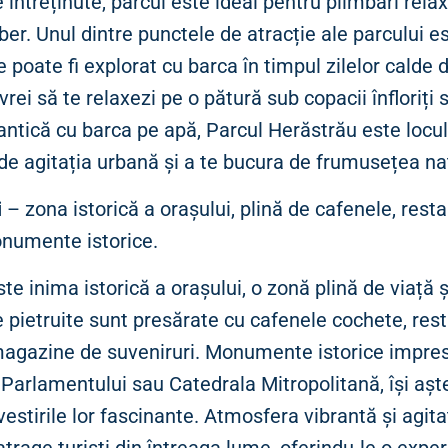
ne întreținute, parcul este ideal pentru plimbări rel
liber. Unul dintre punctele de atracție ale parcului e
e poate fi explorat cu barca în timpul zilelor calde 
vrei să te relaxezi pe o pătură sub copacii înfloriți 
ntică cu barca pe apă, Parcul Herăstrău este locul
de agitația urbană și a te bucura de frumusețea nat
i
– zona istorică a orașului, plină de cafenele, rest
numente istorice.
te inima istorică a orașului, o zonă plină de viață ș
e pietruite sunt presărate cu cafenele cochete, res
 magazine de suveniruri. Monumente istorice impre
Parlamentului sau Catedrala Mitropolitană, își așt
ovestirile lor fascinante. Atmosfera vibrantă și agita
atrage turiști din întreaga lume, oferindu-le o expe