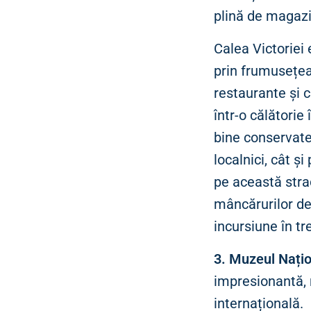
plină de magazin
Calea Victoriei
prin frumusețea
restaurante și c
într-o călătorie
bine conservate,
localnici, cât ș
pe această stra
mâncărurilor del
incursiune în tre
3. Muzeul Națio
impresionantă, 
internațională.