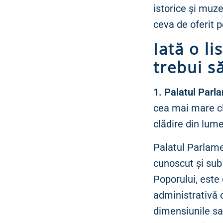
istorice și muz
ceva de oferit p
Iată o li
trebui să
1. Palatul Parl
cea mai mare cl
clădire din lum
Palatul Parlame
cunoscut și su
Poporului, este
administrativă 
dimensiunile sa