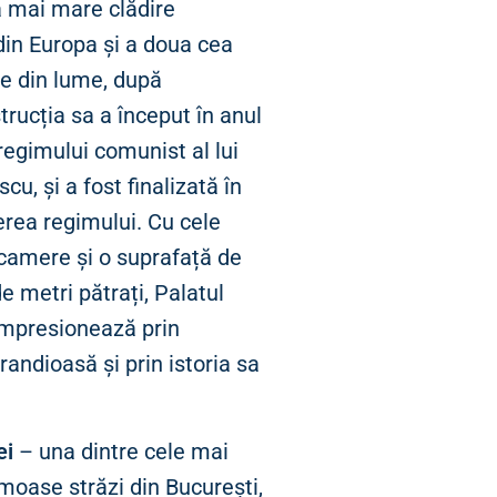
 mai mare clădire
din Europa și a doua cea
e din lume, după
rucția sa a început în anul
regimului comunist al lui
u, și a fost finalizată în
rea regimului. Cu cele
camere și o suprafață de
 metri pătrați, Palatul
impresionează prin
randioasă și prin istoria sa
ei
– una dintre cele mai
moase străzi din București,