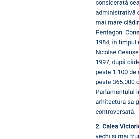
considerată cea
administrativă 
mai mare clădir
Pentagon. Const
1984, în timpul 
Nicolae Ceaușesc
1997, după căde
peste 1.100 de 
peste 365.000 de
Parlamentului 
arhitectura sa g
controversată.
2. Calea Victori
vechi și mai fru