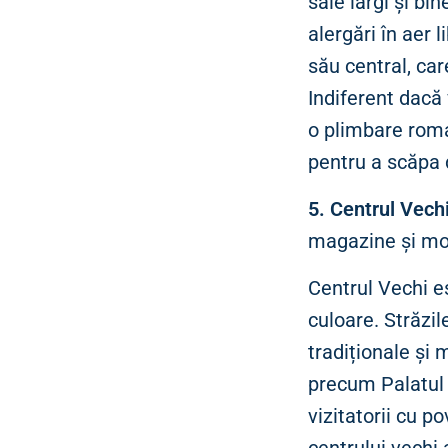
sale largi și bi
alergări în aer 
său central, car
Indiferent dacă 
o plimbare roma
pentru a scăpa 
5. Centrul Vech
magazine și mo
Centrul Vechi es
culoare. Străzil
tradiționale și
precum Palatul 
vizitatorii cu p
centrului vechi 