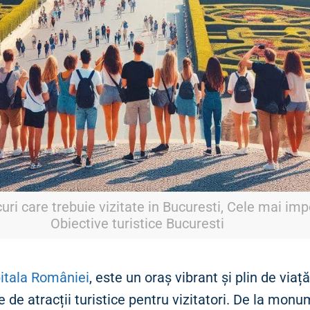
uri care trebuie vizitate in Bucuresti, Cele mai im
Obiective turistice Bucuresti
pitala României
, este un oraș vibrant și plin de viață
e de atracții turistice pentru vizitatori. De la mon