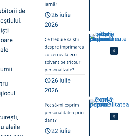
iarnă?
bitorii de
26 iulie
eștiului.
2026
iști
Ce trebuie să știi
loare
despre imprimarea
 ale
0
cu cerneală eco-
solvent pe tricouri
lumii.
personalizate?
26 iulie
tru
2026
jlocul
Pot să-mi exprim
personalitatea prin
urești,
0
dans?
u aleile
22 iulie