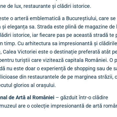
e de lux, restaurante și clădiri istorice.
 este o arteră emblematică a Bucureștiului, care s
 și eleganța sa. Strada este plină de magazine de l
lădiri istorice, iar fiecare pas pe această stradă te
 în timp. Cu arhitectura sa impresionantă și clădirile
 Calea Victoriei este o destinație preferată atât p
i pentru turiștii care vizitează capitala României. O
dă nu este doar o experiență de shopping sau de s
icioase din restaurantele de pe marginea străzii, ci
cutul glorios al orașului.
nal de Artă al României
– găzduit într-o clădire
muzeul are o colecție impresionantă de artă româ