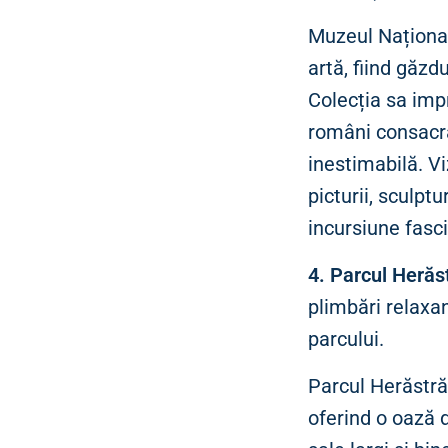
Muzeul Național
artă, fiind găzd
Colecția sa imp
români consacraț
inestimabilă. V
picturii, sculptu
incursiune fasci
4. Parcul Herăs
plimbări relaxan
parcului.
Parcul Herăstră
oferind o oază d