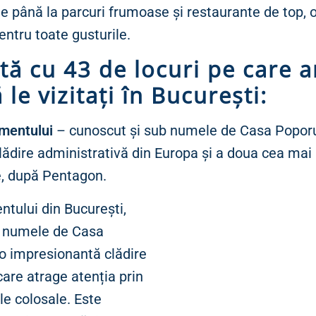
ee până la parcuri frumoase și restaurante de top, 
entru toate gusturile.
stă cu 43 de locuri pe care a
 le vizitați în București:
amentului
– cunoscut și sub numele de Casa Poporu
ădire administrativă din Europa și a doua cea mai
e, după Pentagon.
ntului din București,
b numele de Casa
 o impresionantă clădire
care atrage atenția prin
le colosale. Este