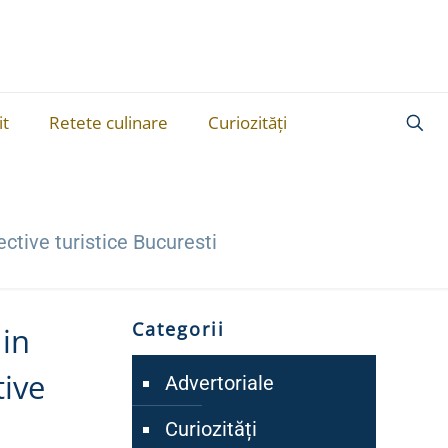
it
Retete culinare
Curiozități
ective turistice Bucuresti
Categorii
 in
tive
Advertoriale
Curiozități