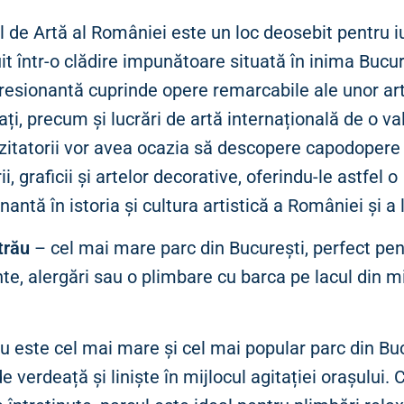
 de Artă al României este un loc deosebit pentru iu
uit într-o clădire impunătoare situată în inima Bucur
resionantă cuprinde opere remarcabile ale unor art
i, precum și lucrări de artă internațională de o va
izitatorii vor avea ocazia să descopere capodopere
rii, graficii și artelor decorative, oferindu-le astfel o
nantă în istoria și cultura artistică a României și a 
trău
– cel mai mare parc din București, perfect pen
te, alergări sau o plimbare cu barca pe lacul din mi
u este cel mai mare și cel mai popular parc din Buc
e verdeață și liniște în mijlocul agitației orașului. C