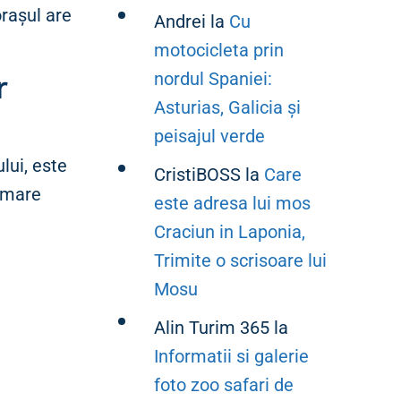
orașul are
Andrei
la
Cu
motocicleta prin
nordul Spaniei:
r
Asturias, Galicia și
peisajul verde
lui, este
CristiBOSS
la
Care
 mare
este adresa lui mos
Craciun in Laponia,
Trimite o scrisoare lui
Mosu
Alin Turim 365
la
Informatii si galerie
foto zoo safari de