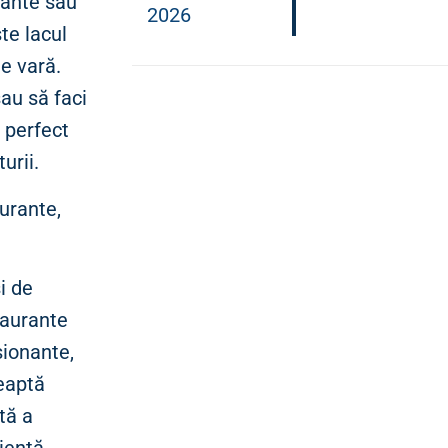
axante sau
2026
ste lacul
de vară.
sau să faci
 perfect
urii.
aurante,
i de
taurante
sionante,
eaptă
tă a
riență