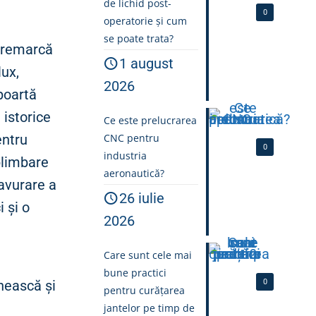
de lichid post-
0
operatorie și cum
se poate trata?
e remarcă
1 august
ux,
2026
 poartă
 istorice
Ce este prelucrarea
CNC pentru
entru
0
industria
 plimbare
aeronautică?
avurare a
26 iulie
 și o
2026
Care sunt cele mai
bune practici
0
nească și
pentru curățarea
jantelor pe timp de