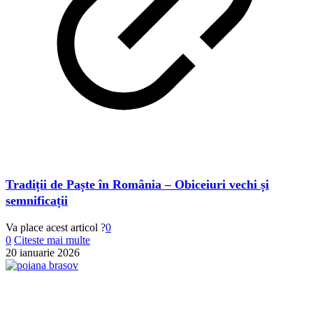
Tradiții de Paște în România – Obiceiuri vechi și
semnificații
Va place acest articol ?
0
0
Citeste mai multe
20 ianuarie 2026