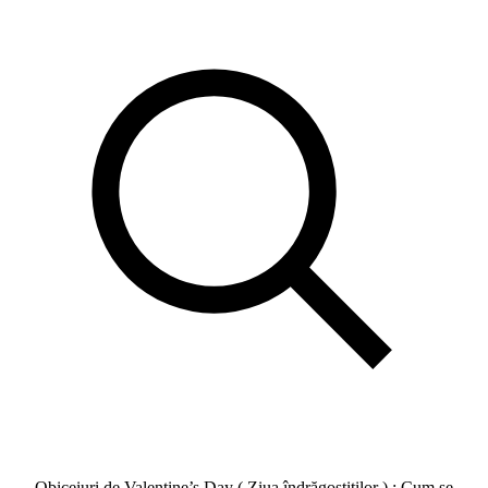
Obiceiuri de Valentine’s Day ( Ziua îndrăgostiților ) : Cum se