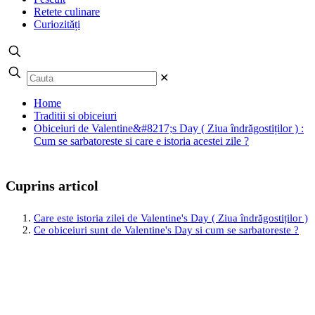
Retete culinare
Curiozități
✕
Home
Traditii si obiceiuri
Obiceiuri de Valentine&#8217;s Day ( Ziua îndrăgostiților ) :
Cum se sarbatoreste si care e istoria acestei zile ?
Cuprins articol
Care este istoria zilei de Valentine's Day ( Ziua îndrăgostiților )
Ce obiceiuri sunt de Valentine's Day si cum se sarbatoreste ?