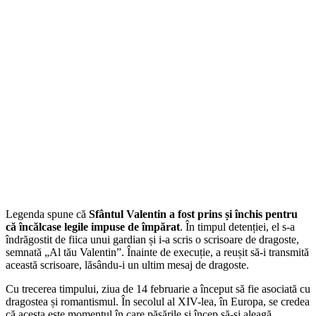
Legenda spune că
Sfântul Valentin a fost prins și închis pentru
că încălcase legile impuse de împărat
. În timpul detenției, el s-a
îndrăgostit de fiica unui gardian și i-a scris o scrisoare de dragoste,
semnată „Al tău Valentin”. Înainte de execuție, a reușit să-i transmită
această scrisoare, lăsându-i un ultim mesaj de dragoste.
Cu trecerea timpului, ziua de 14 februarie a început să fie asociată cu
dragostea și romantismul. În secolul al XIV-lea, în Europa, se credea
că acesta este momentul în care păsările și încep să-și aleagă