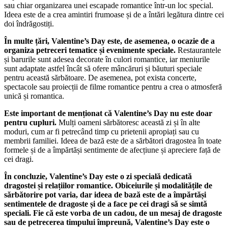
sau chiar organizarea unei escapade romantice într-un loc special.
Ideea este de a crea amintiri frumoase și de a întări legătura dintre cei
doi îndrăgostiți.
În multe țări, Valentine’s Day este, de asemenea, o ocazie de a
organiza petreceri tematice și evenimente speciale.
Restaurantele
și barurile sunt adesea decorate în culori romantice, iar meniurile
sunt adaptate astfel încât să ofere mâncăruri și băuturi speciale
pentru această sărbătoare. De asemenea, pot exista concerte,
spectacole sau proiecții de filme romantice pentru a crea o atmosferă
unică și romantica.
Este important de menționat că Valentine’s Day nu este doar
pentru cupluri.
Mulți oameni sărbătoresc această zi și în alte
moduri, cum ar fi petrecând timp cu prietenii apropiați sau cu
membrii familiei. Ideea de bază este de a sărbători dragostea în toate
formele și de a împărtăși sentimente de afecțiune și apreciere față de
cei dragi.
În concluzie, Valentine’s Day este o zi specială dedicată
dragostei și relațiilor romantice. Obiceiurile și modalitățile de
sărbătorire pot varia, dar ideea de bază este de a împărtăși
sentimentele de dragoste și de a face pe cei dragi să se simtă
speciali. Fie că este vorba de un cadou, de un mesaj de dragoste
sau de petrecerea timpului împreună, Valentine’s Day este o