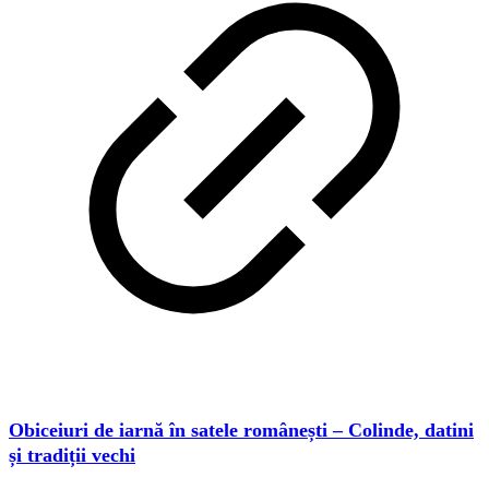
Obiceiuri de iarnă în satele românești – Colinde, datini
și tradiții vechi