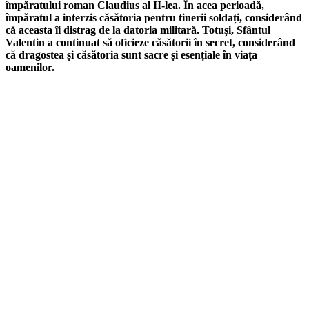
împăratului roman Claudius al II-lea. În acea perioadă,
împăratul a interzis căsătoria pentru tinerii soldați, considerând
că aceasta îi distrag de la datoria militară. Totuși, Sfântul
Valentin a continuat să oficieze căsătorii în secret, considerând
că dragostea și căsătoria sunt sacre și esențiale în viața
oamenilor.