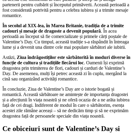
partenerii pentru cuibărit și începutul primăverii. Această perioadă a
fost considerată potrivită pentru a celebra iubirea și a trimite mesaje
romantice.
În secolul al XIX-lea, în Marea Britanie, tradiția de a trimite
cadouri și mesaje de dragoste a devenit populară
. În acea
perioadă au început să fie comercializate și primele cărți poștale de
Valentine’s Day. Cu timpul, această tradiție s-a răspândit în întreaga
lume și a devenit una dintre cele mai populare sărbători ale iubirii.
Astăzi,
Ziua îndrăgostiților este sărbătorită în moduri diverse în
funcție de cultura și tradițiile fiecărui loc
. Oamenii își exprimă
dragostea prin trimiterea de flori, cadouri și carduri de Valentine’s
Day. De asemenea, mulți își petrec această zi în cuplu, mergând la
cină sau organizând activități romantice.
În concluzie, Ziua de Valentine’s Day are o istorie bogată și
romantică. Această sărbătoare ne amintește de importanța dragostei
și a afecțiunii în viața noastră și ne oferă ocazia de a ne arăta iubirea
față de cei dragi. Indiferent de modul în care o sărbătorim, esența
acestei zile rămâne aceeași – să ne dedicăm timp și să ne exprimăm
dragostea față de persoanele speciale din viața noastră.
Ce obiceiuri sunt de Valentine’s Day si