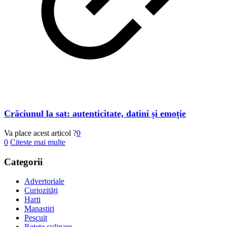
Crăciunul la sat: autenticitate, datini și emoție
Va place acest articol ?
0
0
Citeste mai multe
Categorii
Advertoriale
Curiozități
Harti
Manastiri
Pescuit
Retete culinare