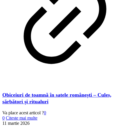
Obiceiuri de toamnă în satele românești – Cules,
sărbători și ritualuri
Va place acest articol ?
0
0
Citeste mai multe
11 martie 2026