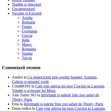
Traditii si obiceiuri
Uncategorized
Vacante si Excursii
Anglia
Bulgaria
Franta
Germania
Grecia
Italia
Maroc
Romania
Spania
Turcia
Comentarii recente
Andrei
la
Cu motocicleta prin nordul Spaniei: Asturias,
Galicia și peisajul verde
CristiBOSS
la
Care este adresa lui mos Craciun in Laponia,
Trimite o scrisoare lui Mosu
Alin Turim 365
la
Informatii si galerie foto zoo safari de
Thoiry, Paris
Ema
la
Informatii si galerie foto zoo safari de Thoiry, Paris
Duna rodica
la
Care este adresa lui mos Craciun in Laponia,