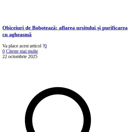
Obiceiuri de Bobotează: aflarea ursitului și purificarea
cu agheasmă
Va place acest articol ?
0
0
Citeste mai multe
22 octombrie 2025