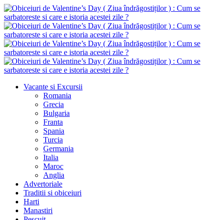
Vacante si Excursii
Romania
Grecia
Bulgaria
Franta
Spania
Turcia
Germania
Italia
Maroc
Anglia
Advertoriale
Traditii si obiceiuri
Harti
Manastiri
Pescuit