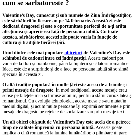
cum se sarbatoreste ?
Valentine’s Day, cunoscut și sub numele de Ziua Îndrăgostiților,
este sărbătorit în fiecare an pe 14 februarie. Această zi este
dedicată dragostei și este o oportunitate perfectă de a-ți arăta
afecțiunea și aprecierea față de persoana iubită. Cu toate
acestea, sărbătorirea acestei zile poate varia în funcție de
cultura și tradițiile fiecărei țări.
Unul dintre cele mai populare
obiceiuri
de Valentine’s Day este
schimbul de cadouri între cei îndrăgostiți.
Aceste cadouri pot
varia de la flori și bomboane, până la bijuterii și călătorii romantice.
Ideea este de a surprinde și de a face pe persoana iubită să se simtă
specială în această zi.
O altă tradiție populară în multe țări este aceea de a trimite și
primi mesaje de dragoste.
În mod tradițional, aceste mesaje erau
scrise pe bilețele mici și trimise anonim, pentru a stârni curiozitatea și
romantismul. Cu evoluția tehnologiei, aceste mesaje s-au mutat în
mediul digital, și acum multe persoane își exprimă sentimentele prin
mesaje de dragoste pe rețelele de socializare sau prin mesaje text.
Un alt obicei obișnuit de Valentine’s Day este acela de a petrece
timp de calitate împreună cu persoana iubită.
Aceasta poate
implica o cină romantică la lumina lumânărilor, o plimbare în parc