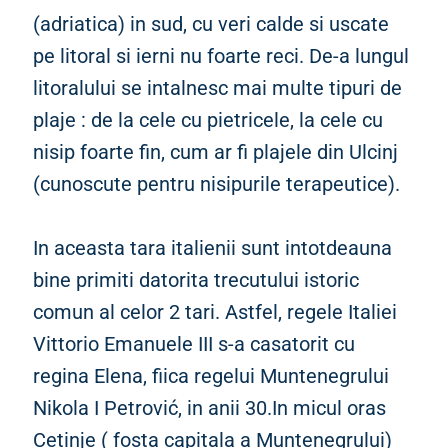
(adriatica) in sud, cu veri calde si uscate
pe litoral si ierni nu foarte reci. De-a lungul
litoralului se intalnesc mai multe tipuri de
plaje : de la cele cu pietricele, la cele cu
nisip foarte fin, cum ar fi plajele din Ulcinj
(cunoscute pentru nisipurile terapeutice).
In aceasta tara italienii sunt intotdeauna
bine primiti datorita trecutului istoric
comun al celor 2 tari. Astfel, regele Italiei
Vittorio Emanuele III s-a casatorit cu
regina Elena, fiica regelui Muntenegrului
Nikola I Petrović, in anii 30.In micul oras
Cetinje ( fosta capitala a Muntenegrului)