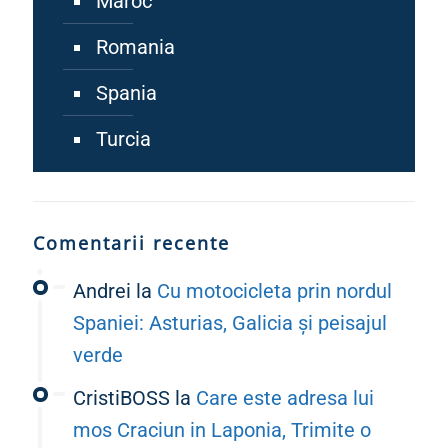
Maroc
Romania
Spania
Turcia
Comentarii recente
Andrei
la
Cu motocicleta prin nordul
Spaniei: Asturias, Galicia și peisajul
verde
CristiBOSS
la
Care este adresa lui
mos Craciun in Laponia, Trimite o