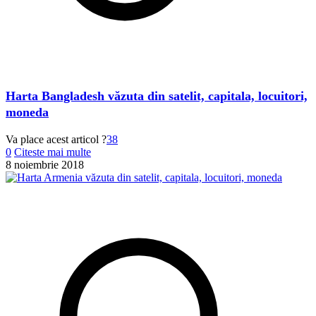
Harta Bangladesh văzuta din satelit, capitala, locuitori,
moneda
Va place acest articol ?
38
0
Citeste mai multe
8 noiembrie 2018