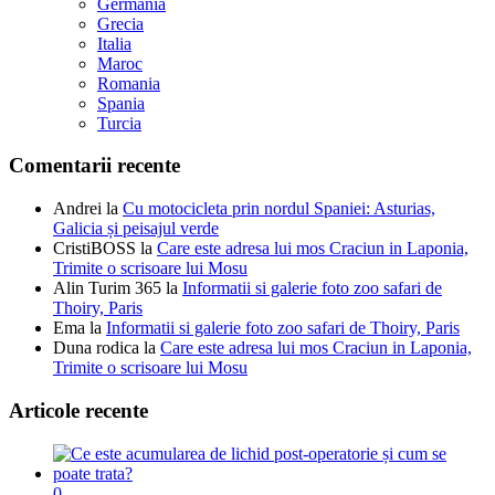
Germania
Grecia
Italia
Maroc
Romania
Spania
Turcia
Comentarii recente
Andrei
la
Cu motocicleta prin nordul Spaniei: Asturias,
Galicia și peisajul verde
CristiBOSS
la
Care este adresa lui mos Craciun in Laponia,
Trimite o scrisoare lui Mosu
Alin Turim 365
la
Informatii si galerie foto zoo safari de
Thoiry, Paris
Ema
la
Informatii si galerie foto zoo safari de Thoiry, Paris
Duna rodica
la
Care este adresa lui mos Craciun in Laponia,
Trimite o scrisoare lui Mosu
Articole recente
0