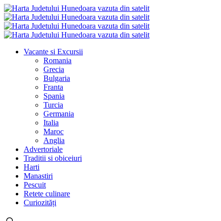
Vacante si Excursii
Romania
Grecia
Bulgaria
Franta
Spania
Turcia
Germania
Italia
Maroc
Anglia
Advertoriale
Traditii si obiceiuri
Harti
Manastiri
Pescuit
Retete culinare
Curiozități