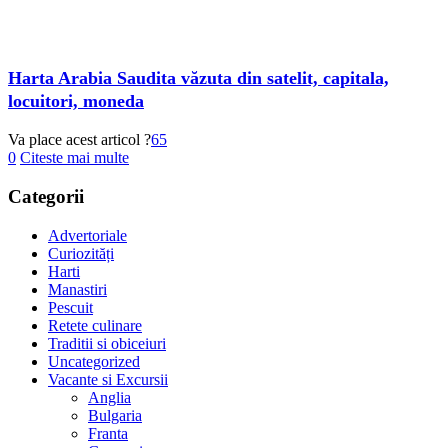
Harta Arabia Saudita văzuta din satelit, capitala,
locuitori, moneda
Va place acest articol ?
65
0
Citeste mai multe
Categorii
Advertoriale
Curiozități
Harti
Manastiri
Pescuit
Retete culinare
Traditii si obiceiuri
Uncategorized
Vacante si Excursii
Anglia
Bulgaria
Franta