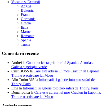
Vacante si Excursii
Anglia
Bulgaria
Franta
Germania
Grecia
Italia
Maroc
Romania
Spania
Turcia
Comentarii recente
Andrei
la
Cu motocicleta prin nordul Spaniei: Asturias,
Galicia și peisajul verde
CristiBOSS
la
Care este adresa lui mos Craciun in Laponia,
Trimite o scrisoare lui Mosu
Alin Turim 365
la
Informatii si galerie foto zoo safari de
Thoiry, Paris
Ema
la
Informatii si galerie foto zoo safari de Thoiry, Paris
Duna rodica
la
Care este adresa lui mos Craciun in Laponia,
Trimite o scrisoare lui Mosu
Articole recente