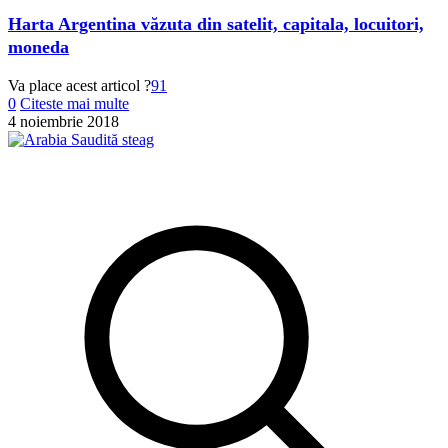
Harta Argentina văzuta din satelit, capitala, locuitori,
moneda
Va place acest articol ?
91
0
Citeste mai multe
4 noiembrie 2018