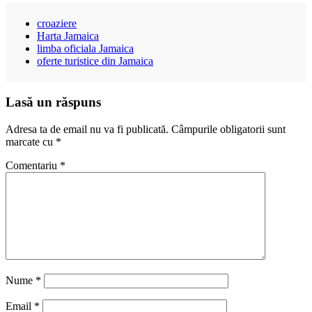
croaziere
Harta Jamaica
limba oficiala Jamaica
oferte turistice din Jamaica
Lasă un răspuns
Adresa ta de email nu va fi publicată.
Câmpurile obligatorii sunt
marcate cu
*
Comentariu
*
Nume
*
Email
*