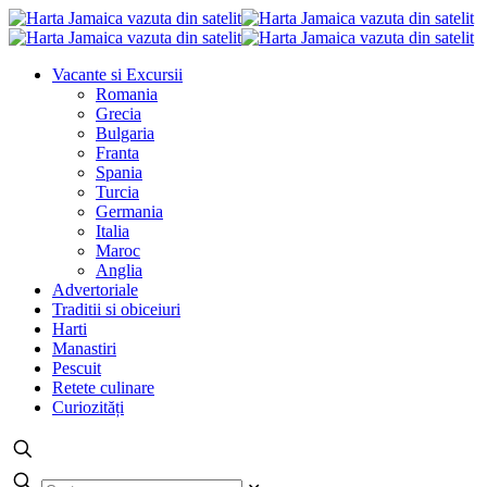
Vacante si Excursii
Romania
Grecia
Bulgaria
Franta
Spania
Turcia
Germania
Italia
Maroc
Anglia
Advertoriale
Traditii si obiceiuri
Harti
Manastiri
Pescuit
Retete culinare
Curiozități