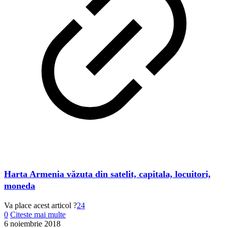
Harta Armenia văzuta din satelit, capitala, locuitori,
moneda
Va place acest articol ?
24
0
Citeste mai multe
6 noiembrie 2018