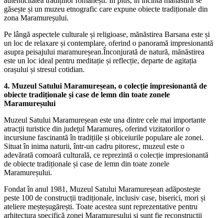
autenticitatea tradițiilor românești. În plus, în incinta mănăstirii se
găsește și un muzeu etnografic care expune obiecte tradiționale din
zona Maramureșului.
Pe lângă aspectele culturale și religioase, mănăstirea Barsana este și
un loc de relaxare și contemplare, oferind o panoramă impresionantă
asupra peisajului maramureșean.Înconjurată de natură, mănăstirea
este un loc ideal pentru meditație și reflecție, departe de agitația
orașului și stresul cotidian.
4. Muzeul Satului Maramureșean, o colecție impresionantă de
obiecte tradiționale și case de lemn din toate zonele
Maramureșului
Muzeul Satului Maramureșean este una dintre cele mai importante
atracții turistice din județul Maramureș, oferind vizitatorilor o
incursiune fascinantă în tradițiile și obiceiurile populare ale zonei.
Situat în inima naturii, într-un cadru pitoresc, muzeul este o
adevărată comoară culturală, ce reprezintă o colecție impresionantă
de obiecte tradiționale și case de lemn din toate zonele
Maramureșului.
Fondat în anul 1981, Muzeul Satului Maramureșean adăpostește
peste 100 de construcții tradiționale, inclusiv case, biserici, mori și
ateliere meșteșugărești. Toate acestea sunt reprezentative pentru
arhitectura specifică zonei Maramureșului și sunt fie reconstrucții