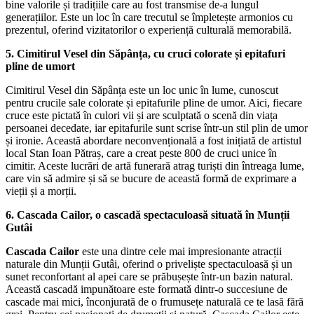
bine valorile și tradițiile care au fost transmise de-a lungul
generațiilor. Este un loc în care trecutul se împletește armonios cu
prezentul, oferind vizitatorilor o experiență culturală memorabilă.
5. Cimitirul Vesel din Săpânța, cu cruci colorate și epitafuri
pline de umort
Cimitirul Vesel din Săpânța este un loc unic în lume, cunoscut
pentru crucile sale colorate și epitafurile pline de umor. Aici, fiecare
cruce este pictată în culori vii și are sculptată o scenă din viața
persoanei decedate, iar epitafurile sunt scrise într-un stil plin de umor
și ironie. Această abordare neconvențională a fost inițiată de artistul
local Stan Ioan Pătraș, care a creat peste 800 de cruci unice în
cimitir. Aceste lucrări de artă funerară atrag turiști din întreaga lume,
care vin să admire și să se bucure de această formă de exprimare a
vieții și a morții.
6. Cascada Cailor, o cascadă spectaculoasă situată în Munții
Gutâi
Cascada Cailor
este una dintre cele mai impresionante atracții
naturale din Munții Gutâi, oferind o priveliște spectaculoasă și un
sunet reconfortant al apei care se prăbușește într-un bazin natural.
Această cascadă impunătoare este formată dintr-o succesiune de
cascade mai mici, înconjurată de o frumusețe naturală ce te lasă fără