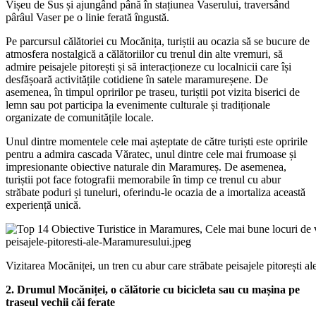
Vișeu de Sus și ajungând până în stațiunea Vaserului, traversând
pârâul Vaser pe o linie ferată îngustă.
Pe parcursul călătoriei cu Mocănița, turiștii au ocazia să se bucure de
atmosfera nostalgică a călătoriilor cu trenul din alte vremuri, să
admire peisajele pitorești și să interacționeze cu localnicii care își
desfășoară activitățile cotidiene în satele maramureșene. De
asemenea, în timpul opririlor pe traseu, turiștii pot vizita biserici de
lemn sau pot participa la evenimente culturale și tradiționale
organizate de comunitățile locale.
Unul dintre momentele cele mai așteptate de către turiști este opririle
pentru a admira cascada Văratec, unul dintre cele mai frumoase și
impresionante obiective naturale din Maramureș. De asemenea,
turiștii pot face fotografii memorabile în timp ce trenul cu abur
străbate poduri și tuneluri, oferindu-le ocazia de a imortaliza această
experiență unică.
Vizitarea Mocăniței, un tren cu abur care străbate peisajele pitorești 
2. Drumul Mocăniței, o călătorie cu bicicleta sau cu mașina pe
traseul vechii căi ferate