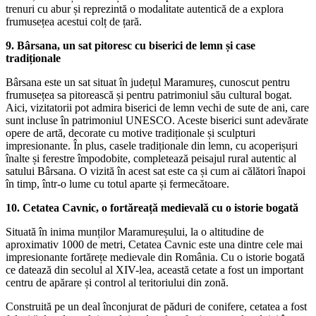
trenuri cu abur și reprezintă o modalitate autentică de a explora
frumusețea acestui colț de țară.
9. Bârsana, un sat pitoresc cu biserici de lemn și case
tradiționale
Bârsana este un sat situat în județul Maramureș, cunoscut pentru
frumusețea sa pitorească și pentru patrimoniul său cultural bogat.
Aici, vizitatorii pot admira biserici de lemn vechi de sute de ani, care
sunt incluse în patrimoniul UNESCO. Aceste biserici sunt adevărate
opere de artă, decorate cu motive tradiționale și sculpturi
impresionante. În plus, casele tradiționale din lemn, cu acoperișuri
înalte și ferestre împodobite, completează peisajul rural autentic al
satului Bârsana. O vizită în acest sat este ca și cum ai călători înapoi
în timp, într-o lume cu totul aparte și fermecătoare.
10. Cetatea Cavnic, o fortăreață medievală cu o istorie bogată
Situată în inima munților Maramureșului, la o altitudine de
aproximativ 1000 de metri, Cetatea Cavnic este una dintre cele mai
impresionante fortărețe medievale din România. Cu o istorie bogată
ce datează din secolul al XIV-lea, această cetate a fost un important
centru de apărare și control al teritoriului din zonă.
Construită pe un deal înconjurat de păduri de conifere, cetatea a fost