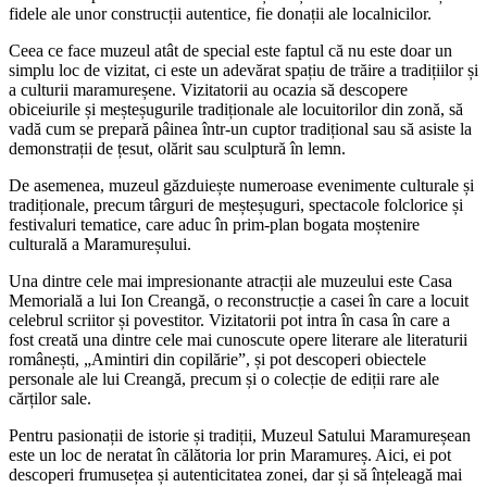
fidele ale unor construcții autentice, fie donații ale localnicilor.
Ceea ce face muzeul atât de special este faptul că nu este doar un
simplu loc de vizitat, ci este un adevărat spațiu de trăire a tradițiilor și
a culturii maramureșene. Vizitatorii au ocazia să descopere
obiceiurile și meșteșugurile tradiționale ale locuitorilor din zonă, să
vadă cum se prepară pâinea într-un cuptor tradițional sau să asiste la
demonstrații de țesut, olărit sau sculptură în lemn.
De asemenea, muzeul găzduiește numeroase evenimente culturale și
tradiționale, precum târguri de meșteșuguri, spectacole folclorice și
festivaluri tematice, care aduc în prim-plan bogata moștenire
culturală a Maramureșului.
Una dintre cele mai impresionante atracții ale muzeului este Casa
Memorială a lui Ion Creangă, o reconstrucție a casei în care a locuit
celebrul scriitor și povestitor. Vizitatorii pot intra în casa în care a
fost creată una dintre cele mai cunoscute opere literare ale literaturii
românești, „Amintiri din copilărie”, și pot descoperi obiectele
personale ale lui Creangă, precum și o colecție de ediții rare ale
cărților sale.
Pentru pasionații de istorie și tradiții, Muzeul Satului Maramureșean
este un loc de neratat în călătoria lor prin Maramureș. Aici, ei pot
descoperi frumusețea și autenticitatea zonei, dar și să înțeleagă mai