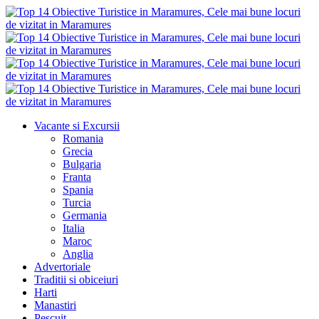
Vacante si Excursii
Romania
Grecia
Bulgaria
Franta
Spania
Turcia
Germania
Italia
Maroc
Anglia
Advertoriale
Traditii si obiceiuri
Harti
Manastiri
Pescuit