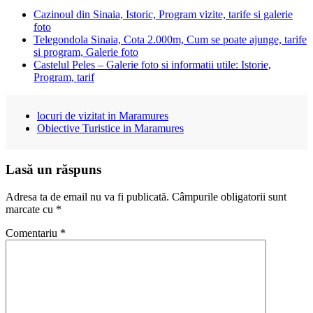
Cazinoul din Sinaia, Istoric, Program vizite, tarife si galerie
foto
Telegondola Sinaia, Cota 2.000m, Cum se poate ajunge, tarife
si program, Galerie foto
Castelul Peles – Galerie foto si informatii utile: Istorie,
Program, tarif
locuri de vizitat in Maramures
Obiective Turistice in Maramures
Lasă un răspuns
Adresa ta de email nu va fi publicată.
Câmpurile obligatorii sunt
marcate cu
*
Comentariu
*