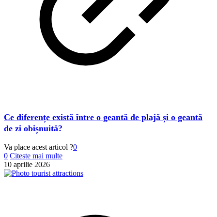
Ce diferențe există între o geantă de plajă și o geantă
de zi obișnuită?
Va place acest articol ?
0
0
Citeste mai multe
10 aprilie 2026