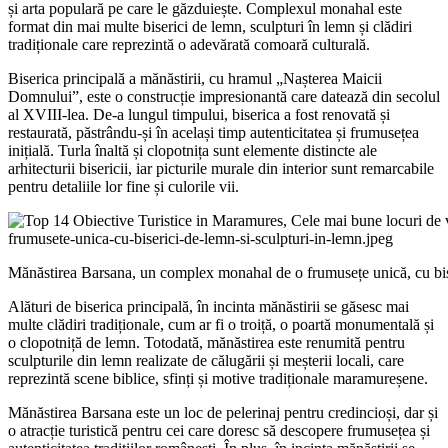
și arta populară pe care le găzduiește. Complexul monahal este
format din mai multe biserici de lemn, sculpturi în lemn și clădiri
tradiționale care reprezintă o adevărată comoară culturală.
Biserica principală a mănăstirii, cu hramul „Nașterea Maicii
Domnului”, este o construcție impresionantă care datează din secolul
al XVIII-lea. De-a lungul timpului, biserica a fost renovată și
restaurată, păstrându-și în același timp autenticitatea și frumusețea
inițială. Turla înaltă și clopotnița sunt elemente distincte ale
arhitecturii bisericii, iar picturile murale din interior sunt remarcabile
pentru detaliile lor fine și culorile vii.
Mănăstirea Barsana, un complex monahal de o frumusețe unică, cu bise
Alături de biserica principală, în incinta mănăstirii se găsesc mai
multe clădiri tradiționale, cum ar fi o troiță, o poartă monumentală și
o clopotniță de lemn. Totodată, mănăstirea este renumită pentru
sculpturile din lemn realizate de călugării și meșterii locali, care
reprezintă scene biblice, sfinți și motive tradiționale maramureșene.
Mănăstirea Barsana este un loc de pelerinaj pentru credincioși, dar și
o atracție turistică pentru cei care doresc să descopere frumusețea și