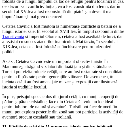
folosită de-a lungul timpului ca loc de refugiu pentru localnici în caz
de atacuri sau conflicte. Inițial, ea a fost construită din lemn, dar în
secolul al XV-lea a fost reconstruită din piatră și a devenit mai
impunătoare și mai greu de cucerit.
Cetatea Cavnic a fost martoră la numeroase conflicte și bătălii de-a
lungul istoriei sale. În secolul al XVII-lea, în timpul războiului dintre
Transilvania
și Imperiul Otoman, cetatea a fost asediată de turci, dar
a rezistat cu succes atacurilor inamicului. Mai târziu, în secolul al
XIX-lea, cetatea a fost folosită ca închisoare pentru prizonierii
politici.
Astăzi, Cetatea Cavnic este un important obiectiv turistic în
Maramureș, atrăgând vizitatori din toată țara și din străinătate.
Turistii pot vizita ruinele cetății, care au fost restaurate și consolidate
pentru a fi păstrate pentru generațiile viitoare. De asemenea, în
incinta cetății au fost amenajate muzee și expoziții care ilustrează
istoria și tradițiile locului.
În plus, peisajul spectaculos din jurul cetății, cu munți acoperiți de
păduri și pâraie cristaline, face din Cetatea Cavnic un loc ideal
pentru iubitorii de natură și aventură. Turiștii pot face drumeții în
munți, pot explora peșterile din zonă sau pot participa la activități de
aventură precum escaladă sau tiroliană.
11. Pârtiile de schi din Maramureș, ideale pentru iubitorii