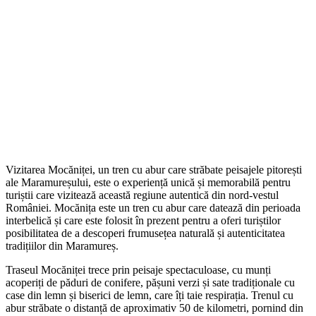
Vizitarea Mocăniței, un tren cu abur care străbate peisajele pitorești
ale Maramureșului, este o experiență unică și memorabilă pentru
turiștii care vizitează această regiune autentică din nord-vestul
României. Mocănița este un tren cu abur care datează din perioada
interbelică și care este folosit în prezent pentru a oferi turiștilor
posibilitatea de a descoperi frumusețea naturală și autenticitatea
tradițiilor din Maramureș.
Traseul Mocăniței trece prin peisaje spectaculoase, cu munți
acoperiți de păduri de conifere, pășuni verzi și sate tradiționale cu
case din lemn și biserici de lemn, care îți taie respirația. Trenul cu
abur străbate o distanță de aproximativ 50 de kilometri, pornind din