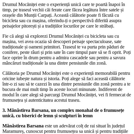
Drumul Mocăniței este o experiență unică care te poartă înapoi în
timp, pe traseul vechii căi ferate care făcea legătura între satele și
orașele din Munții Carpați. Această călătorie poate fi făcută cu
bicicleta sau cu mașina, oferindu-ți o perspectivă diferită asupra
peisajelor pitorești și a tradițiilor locurilor pe care le străbați.
Fie că alegi să explorezi Drumul Mocăniței cu bicicleta sau cu
mașina, vei avea ocazia să descoperi peisaje spectaculoase, sate
tradiționale și oameni primitori. Traseul te va purta prin păduri de
conifere, peste râuri și prin sate în care timpul pare să se fi oprit. Poți
face oprire în drum pentru a admira cascadele sau pentru a savura
mâncăruri tradiționale la una dintre pensiunile din zonă.
Călătoria pe Drumul Mocăniței este o experiență memorabilă pentru
oricine iubește natura și istoria. Poți alege să faci această călătorie
într-o zi sau să te cazezi în una dintre pensiunile din zonă pentru a te
bucura de mai mult timp în aceste locuri minunate. Indiferent de
modul în care alegi să parcurgi Drumul Mocăniței, vei fi fermecat de
frumusețea și autenticitatea acestui traseu.
3. Mănăstirea Barsana, un complex monahal de o frumusețe
unică, cu biserici de lemn și sculpturi în lemn
Mănăstirea Barsana
este un adevărat colț de rai situat în județul
Maramureș, cunoscut pentru frumusețea sa unică și pentru tradițiile