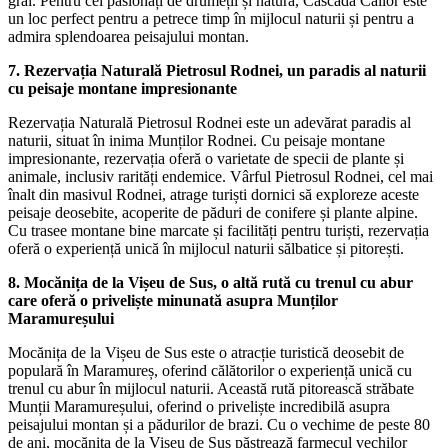
grai. Pentru cei pasionați de drumeții și natură, Cascada Cailor este
un loc perfect pentru a petrece timp în mijlocul naturii și pentru a
admira splendoarea peisajului montan.
7. Rezervația Naturală Pietrosul Rodnei, un paradis al naturii
cu peisaje montane impresionante
Rezervația Naturală Pietrosul Rodnei este un adevărat paradis al
naturii, situat în inima Munților Rodnei. Cu peisaje montane
impresionante, rezervația oferă o varietate de specii de plante și
animale, inclusiv rarități endemice. Vârful Pietrosul Rodnei, cel mai
înalt din masivul Rodnei, atrage turiști dornici să exploreze aceste
peisaje deosebite, acoperite de păduri de conifere și plante alpine.
Cu trasee montane bine marcate și facilități pentru turiști, rezervația
oferă o experiență unică în mijlocul naturii sălbatice și pitorești.
8. Mocănița de la Vișeu de Sus, o altă rută cu trenul cu abur
care oferă o priveliște minunată asupra Munților
Maramureșului
Mocănița de la Vișeu de Sus este o atracție turistică deosebit de
populară în Maramureș, oferind călătorilor o experiență unică cu
trenul cu abur în mijlocul naturii. Această rută pitorească străbate
Munții Maramureșului, oferind o priveliște incredibilă asupra
peisajului montan și a pădurilor de brazi. Cu o vechime de peste 80
de ani, mocănița de la Vișeu de Sus păstrează farmecul vechilor