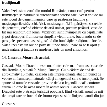
tradiționali
Valea Izei este o zonă din nordul României, cunoscută pentru
frumusețea sa naturală și autenticitatea satelor sale. Acest colț de rai
este locuit de oameni harnici, care își păstrează tradițiile și
meșteșugurile străvechi. Aici, meșteșugarii își împărtășesc secretele
de generații, creând obiecte de artă unicat, precum țesături, vase de
lut sau sculpturi din lemn. Vizitatorii sunt întâmpinați cu ospitalitate
și pot descoperi frumusețea simplă a vieții rurale, bucurându-se de
peisajele spectaculoase și gustând din bunătățile tradiționale locale.
Valea Izei este un loc de poveste, unde timpul pare să se fi oprit și
unde natura și tradiția se împletesc într-un mod armonios.
14. Cascada Moara Dracului.
Cascada Moara Dracului este una dintre cele mai frumoase cascade
din România, situată în Munții Bucegi. Cu o cădere de apă de
aproximativ 15 metri, cascada este impresionantă atât din punct de
vedere al frumuseții naturale, cât și al legendei care o înconjoară. Se
spune că numele cascadei provine de la o legendă locală conform
căreia un drac își avea moara în aceste locuri. Cascada Moara
Dracului este o atracție turistică populară, fiind vizitată anual de mii
de turiști care se bucură de frumusețea sa și de liniștea naturii din jur.
Citeste si: