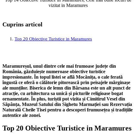
vizitat in Maramures
Cuprins articol
Top 20 Obiective Turistice in Maramures
Maramureșul, unul dintre cele mai frumoase județe din
România, găzduiește numeroase obiective turistice
impresionante. În topul listei se află Mocănița, o cale ferată
îngustă ce oferă o călătorie pitorească prin peisajele mărginașe
ale munților. Biserica de lemn din Bârsana este un alt punct de
atracție, cu arhitectura sa unică și picturile religioase bogat
ornamentate. În plus, turiștii pot vizita și Cimitirul Vesel din
Săpânța, Muzeul Satului din Sighetu Marmației sau Rezervația
Naturală Cheile Tisei pentru a descoperi frumusețea și tradițiile
autentice ale zonei.
Top 20 Obiective Turistice in Maramures