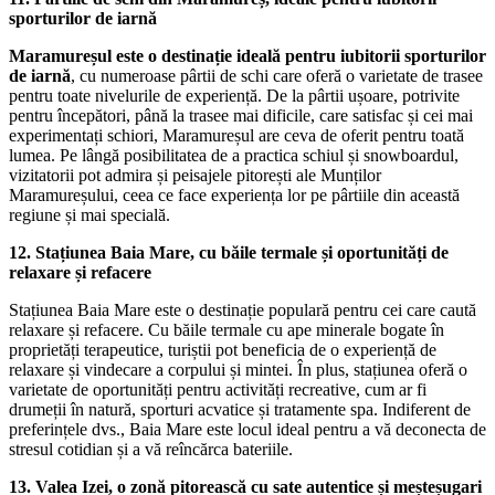
sporturilor de iarnă
Maramureșul este o destinație ideală pentru iubitorii sporturilor
de iarnă
, cu numeroase pârtii de schi care oferă o varietate de trasee
pentru toate nivelurile de experiență. De la pârtii ușoare, potrivite
pentru începători, până la trasee mai dificile, care satisfac și cei mai
experimentați schiori, Maramureșul are ceva de oferit pentru toată
lumea. Pe lângă posibilitatea de a practica schiul și snowboardul,
vizitatorii pot admira și peisajele pitorești ale Munților
Maramureșului, ceea ce face experiența lor pe pârtiile din această
regiune și mai specială.
12. Stațiunea Baia Mare, cu băile termale și oportunități de
relaxare și refacere
Stațiunea Baia Mare este o destinație populară pentru cei care caută
relaxare și refacere. Cu băile termale cu ape minerale bogate în
proprietăți terapeutice, turiștii pot beneficia de o experiență de
relaxare și vindecare a corpului și mintei. În plus, stațiunea oferă o
varietate de oportunități pentru activități recreative, cum ar fi
drumeții în natură, sporturi acvatice și tratamente spa. Indiferent de
preferințele dvs., Baia Mare este locul ideal pentru a vă deconecta de
stresul cotidian și a vă reîncărca bateriile.
13. Valea Izei, o zonă pitorească cu sate autentice și meșteșugari