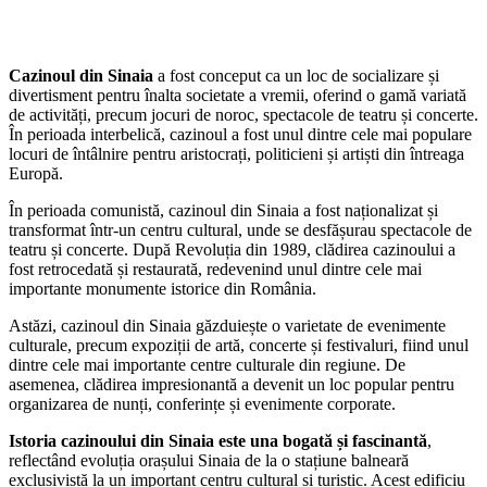
Cazinoul din Sinaia
a fost conceput ca un loc de socializare și
divertisment pentru înalta societate a vremii, oferind o gamă variată
de activități, precum jocuri de noroc, spectacole de teatru și concerte.
În perioada interbelică, cazinoul a fost unul dintre cele mai populare
locuri de întâlnire pentru aristocrați, politicieni și artiști din întreaga
Europă.
În perioada comunistă, cazinoul din Sinaia a fost naționalizat și
transformat într-un centru cultural, unde se desfășurau spectacole de
teatru și concerte. După Revoluția din 1989, clădirea cazinoului a
fost retrocedată și restaurată, redevenind unul dintre cele mai
importante monumente istorice din România.
Astăzi, cazinoul din Sinaia găzduiește o varietate de evenimente
culturale, precum expoziții de artă, concerte și festivaluri, fiind unul
dintre cele mai importante centre culturale din regiune. De
asemenea, clădirea impresionantă a devenit un loc popular pentru
organizarea de nunți, conferințe și evenimente corporate.
Istoria cazinoului din Sinaia este una bogată și fascinantă
,
reflectând evoluția orașului Sinaia de la o stațiune balneară
exclusivistă la un important centru cultural și turistic. Acest edificiu