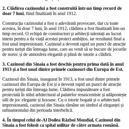
2. Clădirea cazinoului a fost construită într-un timp record de
doar 7 luni
, fiind finalizată în anul 1912.
Construcția cazinoului a fost o adevărată provocare, dar cu toate
acestea, în doar 7 luni, în anul 1912, clădirea a fost finalizată într-un
timp record. O echipă de constructori și arhitecți talentați au lucrat
intens pentru a da viață acestui proiect ambițios, iar rezultatul final a
fost unul impresionant. Cazinoul a devenit rapid un punct de atracție
pentru turiști din întreaga lume, care au venit să se bucure de jocurile
de noroc și de atmosfera elegantă și plină de istorie a clădirii.
3. Cazinoul din Sinaia a fost deschis pentru prima dată în anul
1913 și a fost unul dintre primele cazinouri din Europa de Est.
Cazinoul din Sinaia, inaugurat în 1913, a fost unul dintre primele
cazinouri din Europa de Est și a devenit rapid un punct de atracție
pentru turiști din întreaga lume. Clădirea impunătoare a fost
proiectată în stilul arhitectural al palatelor renascentiste și adăpostește
săli de joc elegante și luxoase. Cu o istorie bogată și o arhitectură
impresionantă, cazinoul din Sinaia rămâne un simbol al eleganței și
rafinamentului din perioada interbelică.
4. În timpul celui de-Al Doilea Război Mondial, Cazinoul din
Sinaia a fost folosit ca spital militar de către armata română.