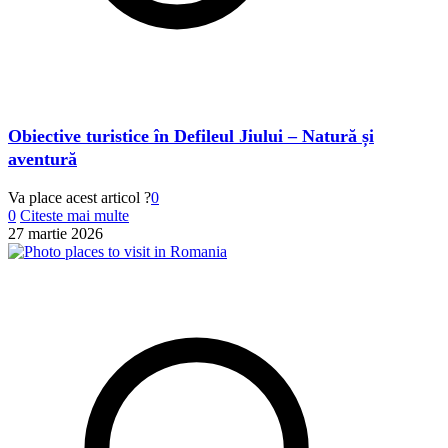
Obiective turistice în Defileul Jiului – Natură și
aventură
Va place acest articol ?
0
0
Citeste mai multe
27 martie 2026