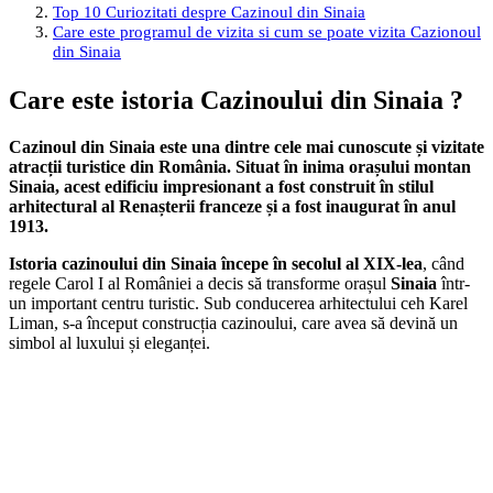
Top 10 Curiozitati despre Cazinoul din Sinaia
Care este programul de vizita si cum se poate vizita Cazionoul
din Sinaia
Galerie foto cu imagini din interiorul Cazinoului din Sinaia
Care este istoria Cazinoului din Sinaia ?
Cazinoul din Sinaia este una dintre cele mai cunoscute și vizitate
atracții turistice din România. Situat în inima orașului montan
Sinaia, acest edificiu impresionant a fost construit în stilul
arhitectural al Renașterii franceze și a fost inaugurat în anul
1913.
Istoria cazinoului din Sinaia începe în secolul al XIX-lea
, când
regele Carol I al României a decis să transforme orașul
Sinaia
într-
un important centru turistic. Sub conducerea arhitectului ceh Karel
Liman, s-a început construcția cazinoului, care avea să devină un
simbol al luxului și eleganței.