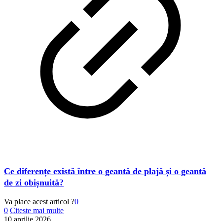
Ce diferențe există între o geantă de plajă și o geantă
de zi obișnuită?
Va place acest articol ?
0
0
Citeste mai multe
10 aprilie 2026