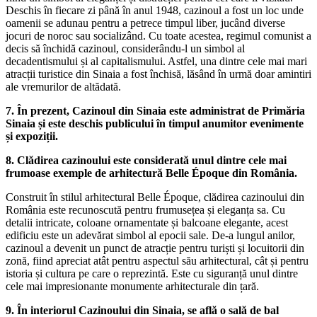
Deschis în fiecare zi până în anul 1948, cazinoul a fost un loc unde
oamenii se adunau pentru a petrece timpul liber, jucând diverse
jocuri de noroc sau socializând. Cu toate acestea, regimul comunist a
decis să închidă cazinoul, considerându-l un simbol al
decadentismului și al capitalismului. Astfel, una dintre cele mai mari
atracții turistice din Sinaia a fost închisă, lăsând în urmă doar amintiri
ale vremurilor de altădată.
7. În prezent, Cazinoul din Sinaia este administrat de Primăria
Sinaia și este deschis publicului în timpul anumitor evenimente
și expoziții.
8. Clădirea cazinoului este considerată unul dintre cele mai
frumoase exemple de arhitectură Belle Époque din România.
Construit în stilul arhitectural Belle Époque, clădirea cazinoului din
România este recunoscută pentru frumusețea și eleganța sa. Cu
detalii intricate, coloane ornamentate și balcoane elegante, acest
edificiu este un adevărat simbol al epocii sale. De-a lungul anilor,
cazinoul a devenit un punct de atracție pentru turiști și locuitorii din
zonă, fiind apreciat atât pentru aspectul său arhitectural, cât și pentru
istoria și cultura pe care o reprezintă. Este cu siguranță unul dintre
cele mai impresionante monumente arhitecturale din țară.
9. În interiorul Cazinoului din Sinaia, se află o sală de bal