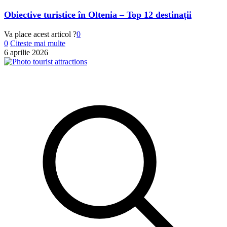
Obiective turistice în Oltenia – Top 12 destinații
Va place acest articol ?
0
0
Citeste mai multe
6 aprilie 2026