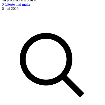
Va place acest articol ?
0
0
Citeste mai multe
6 mai 2026