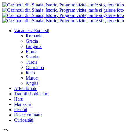
Vacante si Excursii
Romania
Grecia
Bulgaria
Franta
Spania
Turcia
Germania
Italia
Maroc
Anglia
Advertoriale
Traditii si obiceiuri
Harti
Manastiri
Pescuit
Retete culinare
Curiozități