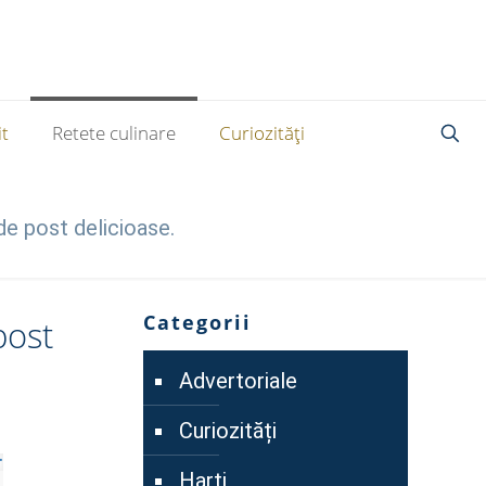
t
Retete culinare
Curiozități
de post delicioase.
Categorii
post
Advertoriale
Curiozități
Harti