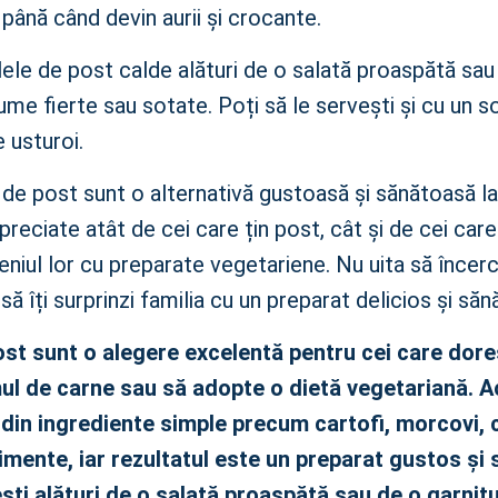
e până când devin aurii și crocante.
ele de post calde alături de o salată proaspătă sau
ume fierte sau sotate. Poți să le servești și cu un so
 usturoi.
de post sunt o alternativă gustoasă și sănătoasă la
apreciate atât de cei care țin post, cât și de cei car
eniul lor cu preparate vegetariene. Nu uita să încer
să îți surprinzi familia cu un preparat delicios și săn
ost sunt o alegere excelentă pentru cei care dor
l de carne sau să adopte o dietă vegetariană. 
din ingrediente simple precum cartofi, morcovi, 
imente, iar rezultatul este un preparat gustos și 
ești alături de o salată proaspătă sau de o garnit