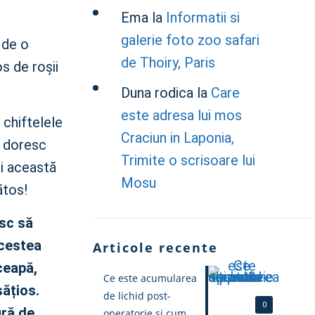
Ema
la
Informatii si
galerie foto zoo safari
 de o
de Thoiry, Paris
s de roșii
Duna rodica
la
Care
este adresa lui mos
 chiftelele
Craciun in Laponia,
e doresc
Trimite o scrisoare lui
ci această
Mosu
ătos!
esc să
Acestea
Articole recente
ceapă,
Ce este acumularea
sățios.
de lichid post-
0
ură de
operatorie și cum