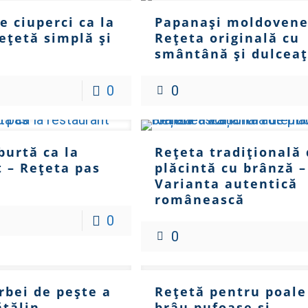
e ciuperci ca la
Papanași moldovene
ețetă simplă și
Rețeta originală cu
smântână și dulcea
0
0
burtă ca la
Rețeta tradițională
 – Rețeta pas
plăcintă cu brânză –
Varianta autentică
românească
0
0
rbei de pește a
Rețetă pentru poale
ătălin
brâu pufoase și