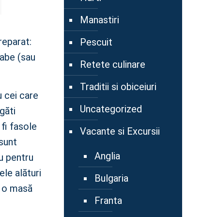
Manastiri
reparat:
Pescuit
oabe (sau
Retete culinare
Traditii si obiceiuri
 cei care
Uncategorized
găti
fi fasole
Vacante si Excursii
 sunt
Anglia
u pentru
le alături
Bulgaria
e o masă
Franta