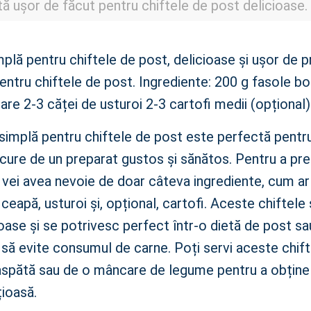
ă ușor de făcut pentru chiftele de post delicioase.
mplă pentru chiftele de post, delicioase și ușor de p
entru chiftele de post. Ingrediente: 200 g fasole b
are 2-3 căței de usturoi 2-3 cartofi medii (opțional)
simplă pentru chiftele de post este perfectă pentru
cure de un preparat gustos și sănătos. Pentru a pre
 vei avea nevoie de doar câteva ingrediente, cum ar 
 ceapă, usturoi și, opțional, cartofi. Aceste chiftele
ase și se potrivesc perfect într-o dietă de post sa
să evite consumul de carne. Poți servi aceste chifte
aspătă sau de o mâncare de legume pentru a obțin
țioasă.