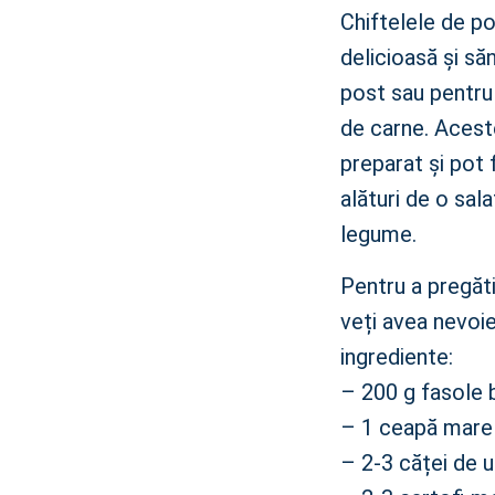
Chiftelele de p
delicioasă și s
post sau pentru
de carne. Acest
preparat și pot 
alături de o sal
legume.
Pentru a pregăt
veți avea nevoi
ingrediente:
– 200 g fasole 
– 1 ceapă mare
– 2-3 căței de u