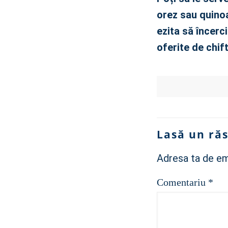
orez sau quinoa
ezita să încerc
oferite de chif
Lasă un ră
Adresa ta de ema
Comentariu
*