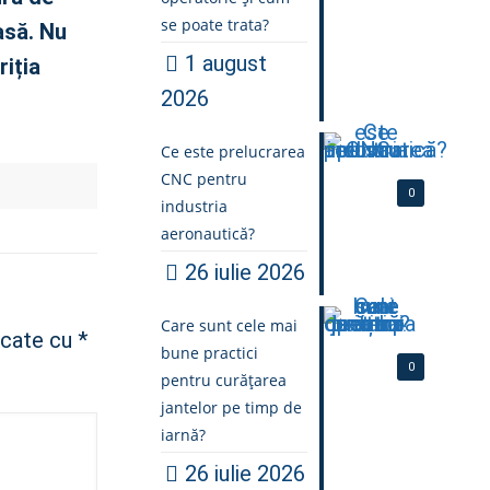
se poate trata?
asă. Nu
1 august
riția
2026
Ce este prelucrarea
CNC pentru
0
industria
aeronautică?
26 iulie 2026
Care sunt cele mai
rcate cu
*
bune practici
0
pentru curățarea
jantelor pe timp de
iarnă?
26 iulie 2026