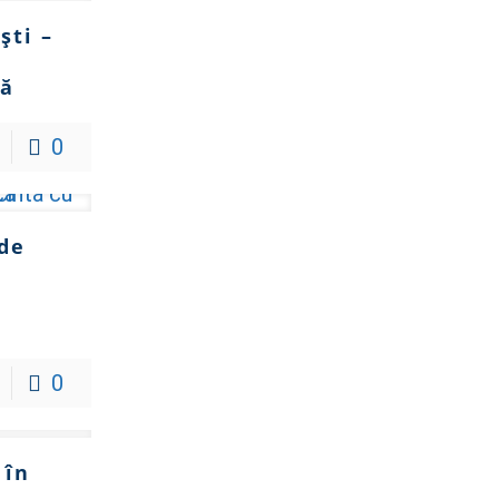
ști –
ță
0
 de
0
 în