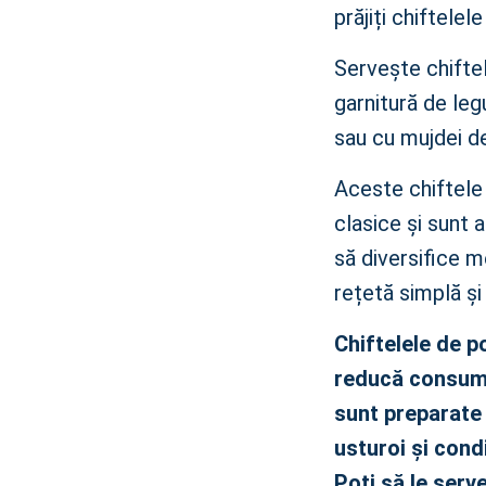
prăjiți chiftelel
Servește chiftel
garnitură de leg
sau cu mujdei de
Aceste chiftele 
clasice și sunt 
să diversifice m
rețetă simplă și 
Chiftelele de p
reducă consumu
sunt preparate 
usturoi și cond
Poți să le serv