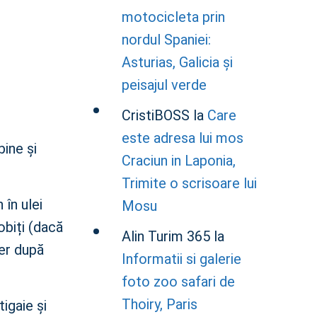
motocicleta prin
nordul Spaniei:
Asturias, Galicia și
peisajul verde
CristiBOSS
la
Care
este adresa lui mos
bine și
Craciun in Laponia,
Trimite o scrisoare lui
 în ulei
Mosu
robiți (dacă
Alin Turim 365
la
per după
Informatii si galerie
foto zoo safari de
Thoiry, Paris
tigaie și