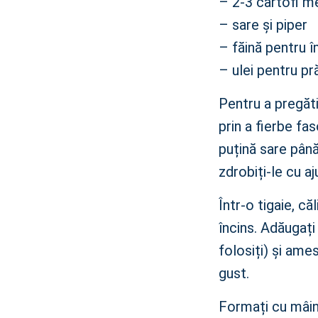
– 2-3 cartofi me
– sare și piper
– făină pentru 
– ulei pentru pră
Pentru a pregăti
prin a fierbe fas
puțină sare până
zdrobiți-le cu aj
Într-o tigaie, că
încins. Adăugați 
folosiți) și ame
gust.
Formați cu mâinile