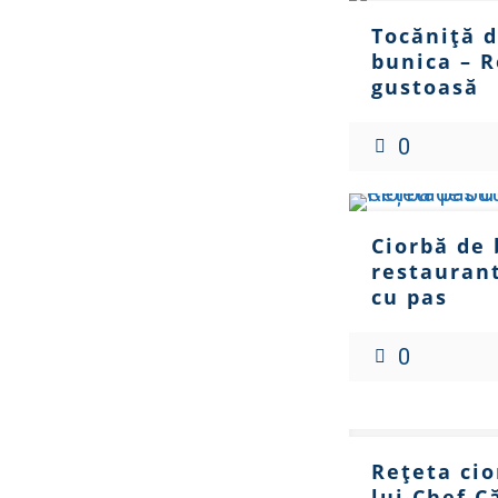
Tocăniță d
bunica – R
gustoasă
0
Ciorbă de 
restaurant
cu pas
0
Rețeta cio
lui Chef C