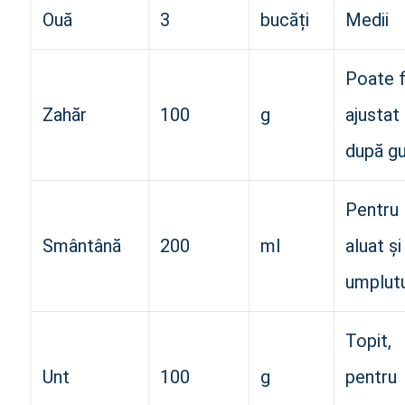
Ouă
3
bucăți
Medii
Poate f
Zahăr
100
g
ajustat
după g
Pentru
Smântână
200
ml
aluat și
umplut
Topit,
Unt
100
g
pentru