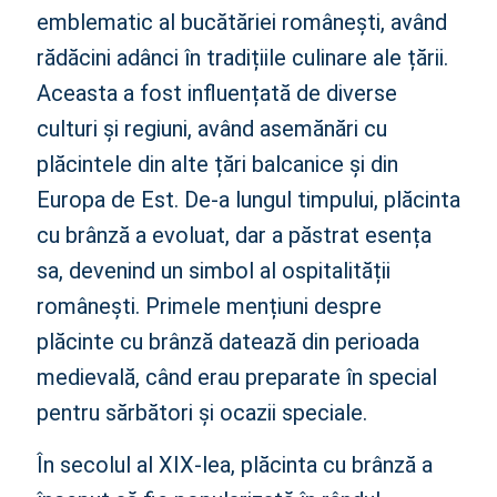
brânză
emblematic al bucătăriei românești, având
Cum se servește plăcinta cu brânză în tradiția
rădăcini adânci în tradițiile culinare ale țării.
românească
Tradiții și obiceiuri legate de consumul plăcintei cu
Aceasta a fost influențată de diverse
brânză în România
culturi și regiuni, având asemănări cu
Semnificația culturală a plăcintei cu brânză în tradiția
românească
plăcintele din alte țări balcanice și din
Reinterpretări moderne ale rețetei tradiționale de
Europa de Est. De-a lungul timpului, plăcinta
plăcintă cu brânză
cu brânză a evoluat, dar a păstrat esența
Sfaturi și trucuri pentru a obține o plăcintă cu brânză
perfectă conform rețetei tradiționale
sa, devenind un simbol al ospitalității
FAQs
românești. Primele mențiuni despre
1. Care sunt ingredientele principale pentru plăcinta
plăcinte cu brânză datează din perioada
cu brânză în rețeta tradițională românească?
medievală, când erau preparate în special
2. Ce tip de brânză este recomandat pentru plăcinta
cu brânză autentică românească?
pentru sărbători și ocazii speciale.
3. Cum se prepară aluatul pentru plăcinta cu brânză
în varianta autentică?
În secolul al XIX-lea, plăcinta cu brânză a
4. Care este modul tradițional de coacere a plăcintei
cu brânză?