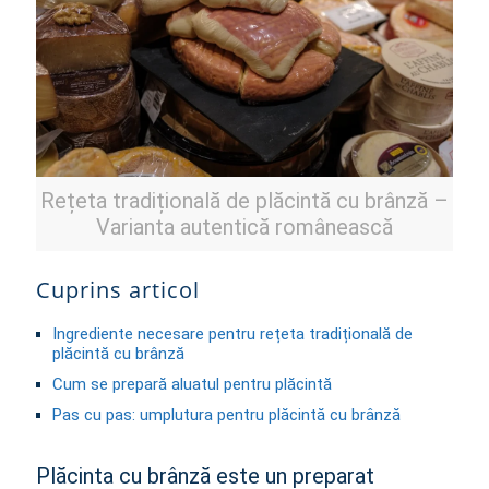
Rețeta tradițională de plăcintă cu brânză –
Varianta autentică românească
Cuprins articol
Ingrediente necesare pentru rețeta tradițională de
plăcintă cu brânză
Cum se prepară aluatul pentru plăcintă
Pas cu pas: umplutura pentru plăcintă cu brânză
Tehnici tradiționale de coacere a plăcintei cu brânză
Plăcinta cu brânză este un preparat
Variante regionale ale rețetei tradiționale de plăcintă cu