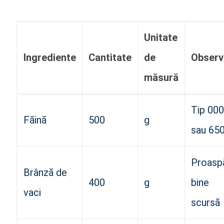
Unitate
Ingrediente
Cantitate
de
Observa
măsură
Tip 000
Făină
500
g
sau 65
Proasp
Brânză de
400
g
bine
vaci
scursă