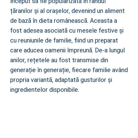
început să fie popularizată în rândul
5. Se poate servi plăcinta cu brânză caldă sau rece?
țăranilor și al orașelor, devenind un aliment
de bază în dieta românească. Aceasta a
fost adesea asociată cu mesele festive și
cu reuniunile de familie, fiind un preparat
care aducea oamenii împreună. De-a lungul
anilor, rețetele au fost transmise din
generație în generație, fiecare familie având
propria variantă, adaptată gusturilor și
ingredientelor disponibile.