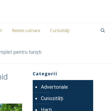
t
Retete culinare
Curiozități
plet pentru turiști
Categorii
hid
Advertoriale
Curiozități
Harti