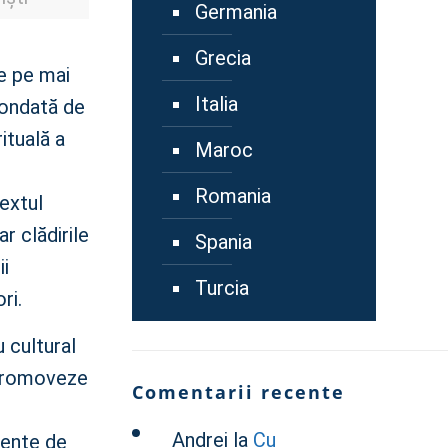
Germania
Grecia
e pe mai
Italia
fondată de
ituală a
Maroc
Romania
textul
ar clădirile
Spania
ii
Turcia
ri.
 cultural
ă promoveze
Comentarii recente
Andrei
la
Cu
mente de