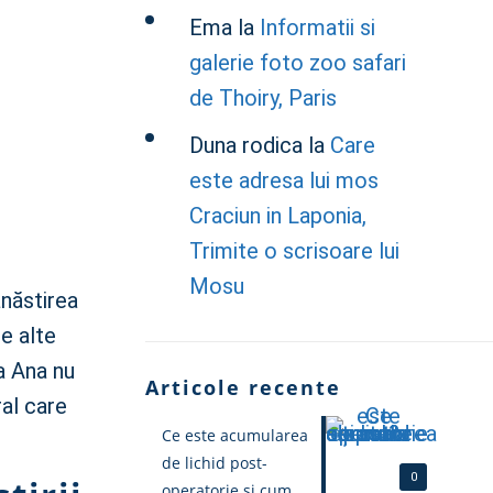
Ema
la
Informatii si
galerie foto zoo safari
de Thoiry, Paris
Duna rodica
la
Care
este adresa lui mos
Craciun in Laponia,
Trimite o scrisoare lui
Mosu
ănăstirea
de alte
a Ana nu
Articole recente
ral care
Ce este acumularea
de lichid post-
0
operatorie și cum