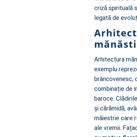
criză spirituală
legată de evoluț
Arhitect
mănăsti
Arhitectura mănă
exemplu reprezen
brâncovenesc, c
combinație de in
baroce. Clădiril
și cărămidă, avâ
măiestrie care re
ale vremii. Fața