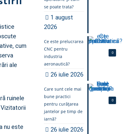
tirii
se poate trata?
1 august
istice
2026
noscute
Ce este prelucrarea
eative, cum
CNC pentru
0
serva
industria
aeronautică?
ări ale
26 iulie 2026
Care sunt cele mai
bune practici
ră ruinele
0
pentru curățarea
Vizitatorii
jantelor pe timp de
iarnă?
na nu este
26 iulie 2026