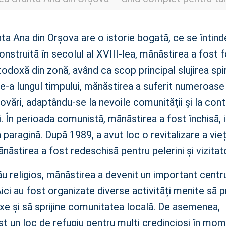
ta Ana din Orșova are o istorie bogată, ce se întind
nstruită în secolul al XVIII-lea, mănăstirea a fost 
doxă din zonă, având ca scop principal slujirea spir
De-a lungul timpului, mănăstirea a suferit numeroase
novări, adaptându-se la nevoile comunității și la con
ii. În perioada comunistă, mănăstirea a fost închisă, i
 paragină. După 1989, a avut loc o revitalizare a vieț
năstirea a fost redeschisă pentru pelerini și vizitato
ău religios, mănăstirea a devenit un important centru
Aici au fost organizate diverse activități menite s
oxe și să sprijine comunitatea locală. De asemenea,
st un loc de refugiu pentru mulți credincioși în mo