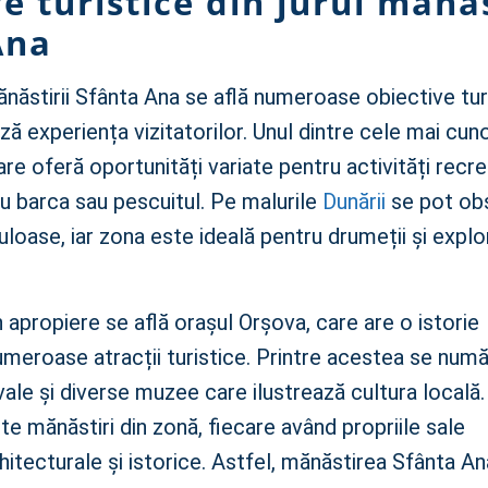
e turistice din jurul mănăs
Ana
năstirii Sfânta Ana se află numeroase obiective tur
ă experiența vizitatorilor. Unul dintre cele mai cu
re oferă oportunități variate pentru activități recr
 cu barca sau pescuitul. Pe malurile
Dunării
se pot ob
loase, iar zona este ideală pentru drumeții și explor
apropiere se află orașul Orșova, care are o istorie
umeroase atracții turistice. Printre acestea se numă
ale și diverse muzee care ilustrează cultura locală. 
lte mănăstiri din zonă, fiecare având propriile sale
arhitecturale și istorice. Astfel, mănăstirea Sfânta A