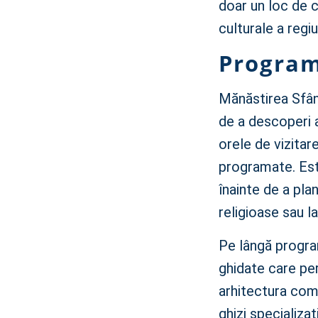
doar un loc de c
culturale a regiun
Programu
Mănăstirea Sfânt
de a descoperi a
orele de vizitar
programate. Est
înainte de a plan
religioase sau la
Pe lângă program
ghidate care per
arhitectura com
ghizi specializaț