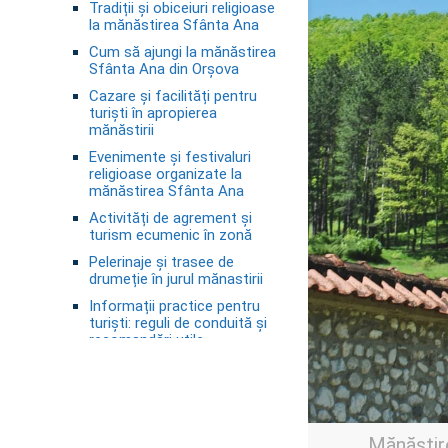
Tradiții și obiceiuri religioase
la mănăstirea Sfânta Ana
Cum să ajungi la mănăstirea
Sfânta Ana din Orșova
Cazare și facilități pentru
turiști în apropierea
mănăstirii
Evenimente și festivaluri
religioase organizate la
mănăstirea Sfânta Ana
Activități de agrement și
turism ecumenic în zonă
Pelerinaje și trasee de
drumeție în jurul mănastirii
Informații practice pentru
turiști: reguli de conduită și
recomandări utile
FAQs
1. Unde se află Mănăstirea
Sfânta Ana din Orșova?
2. Care este istoria
Mănăstir