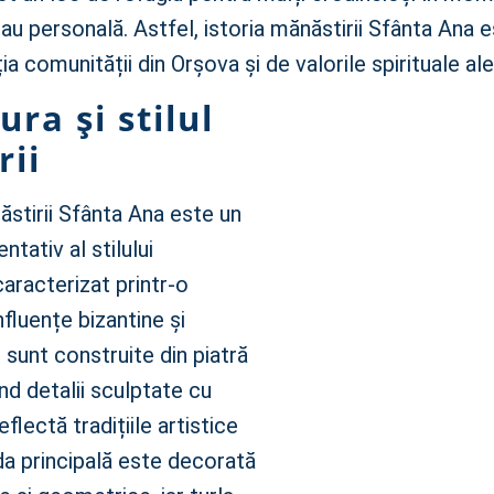
 sau personală. Astfel, istoria mănăstirii Sfânta Ana 
ia comunității din Orșova și de valorile spirituale al
ura și stilul
rii
stirii Sfânta Ana este un
tativ al stilului
aracterizat printr-o
fluențe bizantine și
e sunt construite din piatră
nd detalii sculptate cu
flectă tradițiile artistice
da principală este decorată