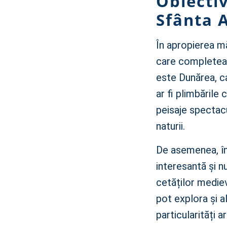
Obiectiv
Sfânta 
În apropierea mă
care completeaz
este Dunărea, ca
ar fi plimbările
peisaje spectacu
naturii.
De asemenea, în 
interesantă și n
cetăților mediev
pot explora și a
particularități 