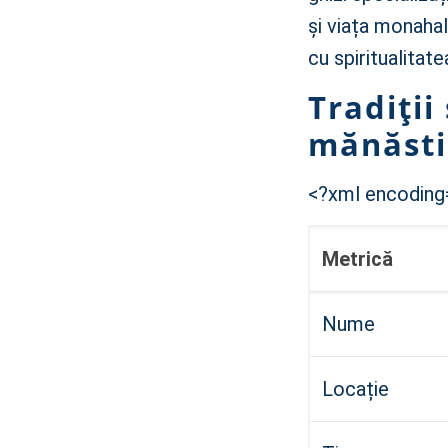
și viața monahal
cu spiritualitate
Tradiții
mănăsti
<?xml encoding
Metrică
Nume
Locație