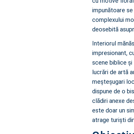
cu motive floral
impunătoare se 
complexului mon
deosebită asupra
Interiorul mănăst
impresionant, cu
scene biblice și
lucrări de artă a
meșteșugari loca
dispune de o bis
clădiri anexe de
este doar un sim
atrage turiști di