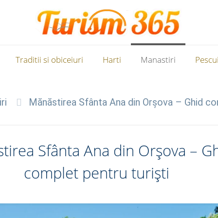
Traditii si obiceiuri
Harti
Manastiri
Pescui
ri
Mănăstirea Sfânta Ana din Orșova – Ghid com
tirea Sfânta Ana din Orșova – G
complet pentru turiști