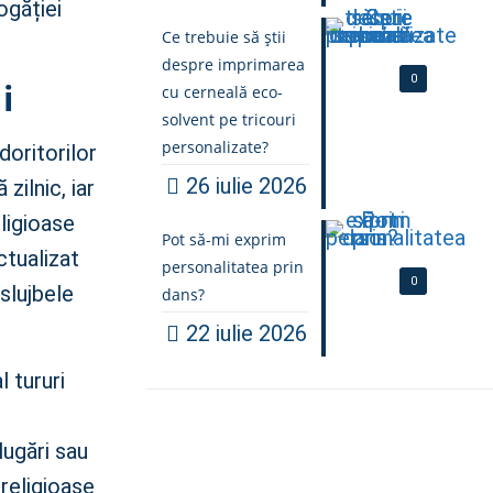
ogăției
Ce trebuie să știi
despre imprimarea
0
i
cu cerneală eco-
solvent pe tricouri
personalizate?
doritorilor
26 iulie 2026
zilnic, iar
ligioase
Pot să-mi exprim
ctualizat
personalitatea prin
0
 slujbele
dans?
22 iulie 2026
 tururi
ugări sau
 religioase