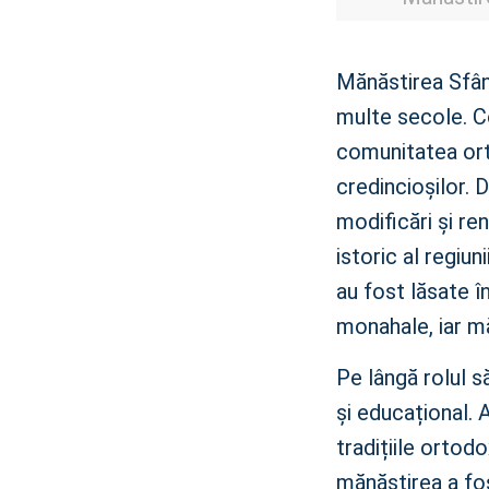
Mănăstirii Sfânta Ana din
Orșova?
3. Ce facilități sunt
disponibile pentru turiști la
Mănăstirea Sfân
Mănăstirea Sfânta Ana?
multe secole. Co
4. Care este programul de
vizitare al Mănăstirii
comunitatea orto
Sfânta Ana?
credincioșilor. 
5. Cum se poate ajunge la
Mănăstirea Sfânta Ana din
modificări și re
Orșova?
istoric al regiun
au fost lăsate în
monahale, iar mă
Pe lângă rolul s
și educațional. 
tradițiile ortod
mănăstirea a fo