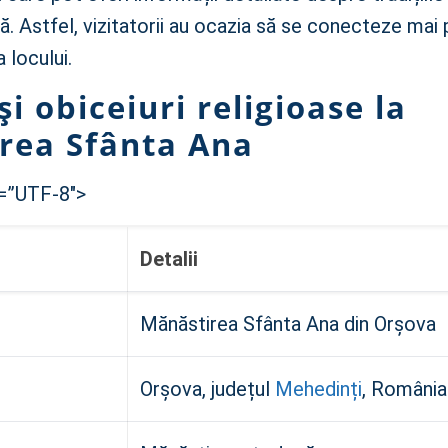
ă. Astfel, vizitatorii au ocazia să se conecteze mai
a locului.
 și obiceiuri religioase la
rea Sfânta Ana
=”UTF-8″>
Detalii
Mănăstirea Sfânta Ana din Orșova
Orșova, județul
Mehedinți
, România