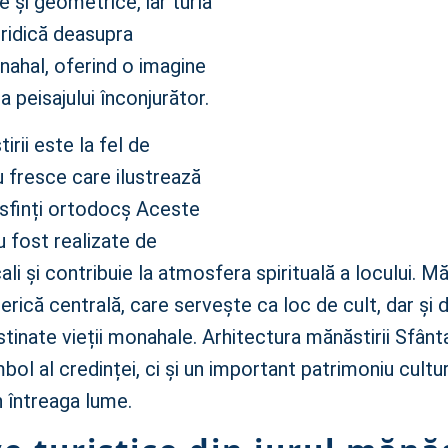
e și geometrice, iar turla
ridică deasupra
ahal, oferind o imagine
 peisajului înconjurător.
irii este la fel de
 fresce care ilustrează
 sfinți ortodocș Aceste
u fost realizate de
li și contribuie la atmosfera spirituală a locului. M
erică centrală, care servește ca loc de cult, dar și 
stinate vieții monahale. Arhitectura mănăstirii Sfânt
bol al credinței, ci și un important patrimoniu cultu
n întreaga lume.