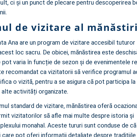
ult, ci și un punct de plecare pentru descoperirea b
ii.
l de vizitare al mănăstiri
a Ana are un program de vizitare accesibil tuturor 
cest loc sacru. De obicei, mănăstirea este deschisă 
e pot varia în funcție de sezon și de evenimentele re
e recomandat ca vizitatorii să verifice programul a
ifica o vizită, pentru a se asigura că pot participa la
 alte activități organizate.
ul standard de vizitare, mănăstirea oferă ocazional
mit vizitatorilor să afle mai multe despre istoria și
plexului monahal. Aceste tururi sunt conduse de căl
i care pot oferi informații detaliate despre tradițiile