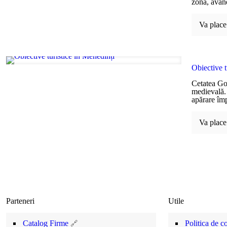
zonă, având
Va place 
Obiective t
Cetatea Gol
medievală. 
apărare împ
Va place 
Parteneri
Utile
Catalog Firme
Politica de co