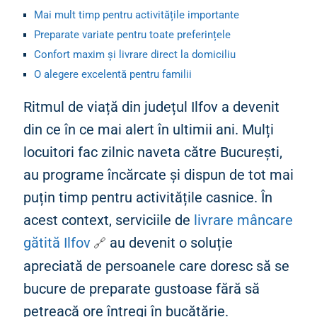
Mai mult timp pentru activitățile importante
Preparate variate pentru toate preferințele
Confort maxim și livrare direct la domiciliu
O alegere excelentă pentru familii
Costuri echilibrate și reducerea risipei alimentare
Ritmul de viață din județul Ilfov a devenit
Potrivită pentru orice ocazie
din ce în ce mai alert în ultimii ani. Mulți
locuitori fac zilnic naveta către București,
au programe încărcate și dispun de tot mai
puțin timp pentru activitățile casnice. În
acest context, serviciile de
livrare mâncare
gătită Ilfov
au devenit o soluție
apreciată de persoanele care doresc să se
bucure de preparate gustoase fără să
petreacă ore întregi în bucătărie.