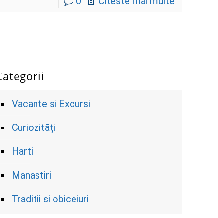
0
Citeste mai multe
Categorii
Vacante si Excursii
Curiozități
Harti
Manastiri
Traditii si obiceiuri