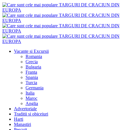
Vacante si Excursii
Romania
Grecia
Bulgaria
Franta
Spania
Turcia
Germania
Italia
Maroc
Anglia
Advertoriale
Traditii si obiceiuri
Harti
Manastiri
Pescuit