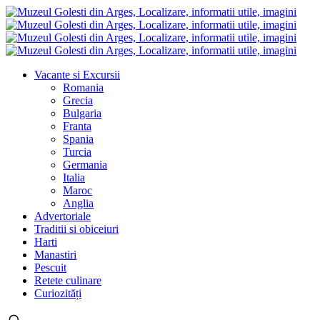
Vacante si Excursii
Romania
Grecia
Bulgaria
Franta
Spania
Turcia
Germania
Italia
Maroc
Anglia
Advertoriale
Traditii si obiceiuri
Harti
Manastiri
Pescuit
Retete culinare
Curiozități