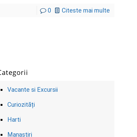
0
Citeste mai multe
Categorii
Vacante si Excursii
Curiozități
Harti
Manastiri