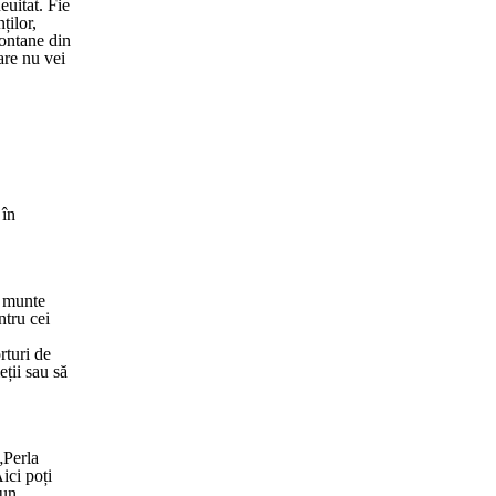
uitat. Fie
ților,
montane din
are nu vei
 în
e munte
ntru cei
rturi de
ții sau să
„Perla
ici poți
 un