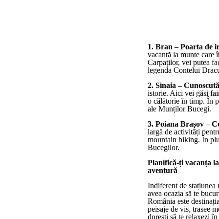
1. Bran – Poarta de i
vacanță la munte care î
Carpaților, vei putea fa
legenda Contelui Dracu
2. Sinaia – Cunoscută
istorie. Aici vei găsi fa
o călătorie în timp. În 
ale Munților Bucegi.
3. Poiana Brașov – C
largă de activități pent
mountain biking. În plu
Bucegilor.
Planifică-ți vacanța l
aventură
Indiferent de stațiunea 
avea ocazia să te bucuri
România este destinația
peisaje de vis, trasee m
dorești să te relaxezi î