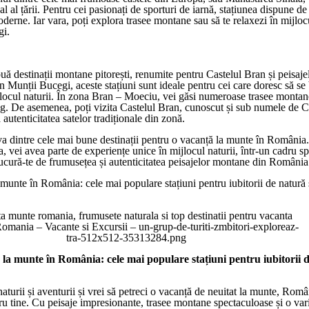
l al țării. Pentru cei pasionați de sporturi de iarnă, stațiunea dispune de 
moderne. Iar vara, poți explora trasee montane sau să te relaxezi în mijlocu
gi.
ă destinații montane pitorești, renumite pentru Castelul Bran și peisaje
în Munții Bucegi, aceste stațiuni sunt ideale pentru cei care doresc să se
mijlocul naturii. În zona Bran – Moeciu, vei găsi numeroase trasee montan
ng. De asemenea, poți vizita Castelul Bran, cunoscut și sub numele de Ca
 autenticitatea satelor tradiționale din zonă.
a dintre cele mai bune destinații pentru o vacanță la munte în România.
a, vei avea parte de experiențe unice în mijlocul naturii, într-un cadru s
ucură-te de frumusețea și autenticitatea peisajelor montane din România
 munte în România: cele mai populare stațiuni pentru iubitorii de natură 
a la munte în România: cele mai populare stațiuni pentru iubitorii 
naturii și aventurii și vrei să petreci o vacanță de neuitat la munte, Româ
tru tine. Cu peisaje impresionante, trasee montane spectaculoase și o var