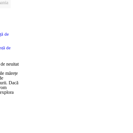
Curiozități
mania
Harti
Manastiri
Pescuit
ță de
Retete culinare
Traditii si obiceiuri
nță de
Uncategorized
Vacante si Excursii
de neuitat
ă și
ile mărețe
Anglia
de
urii. Dacă
Bulgaria
 vom
Franta
 explora
Germania
Grecia
Italia
Maroc