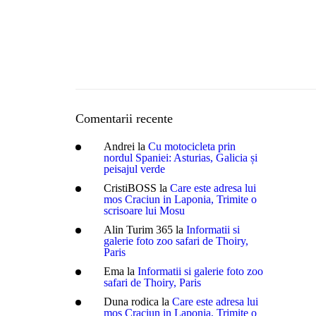
Romania
Spania
Turcia
Comentarii recente
Andrei
la
Cu motocicleta prin
nordul Spaniei: Asturias, Galicia și
peisajul verde
CristiBOSS
la
Care este adresa lui
mos Craciun in Laponia, Trimite o
scrisoare lui Mosu
Alin Turim 365
la
Informatii si
galerie foto zoo safari de Thoiry,
Paris
Ema
la
Informatii si galerie foto zoo
safari de Thoiry, Paris
Duna rodica
la
Care este adresa lui
mos Craciun in Laponia, Trimite o