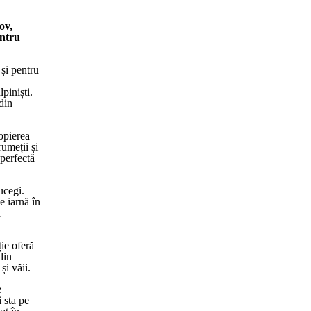
ov,
entru
 și pentru
piniști.
din
ropierea
rumeții și
 perfectă
ucegi.
e iarnă în
a
ie oferă
din
și văii.
e
i sta pe