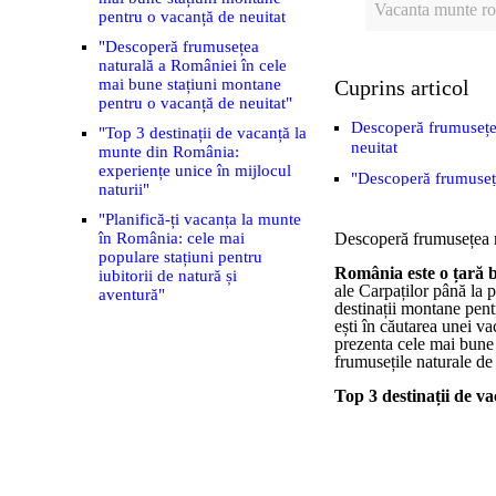
Vacanta munte rom
pentru o vacanță de neuitat
"Descoperă frumusețea
naturală a României în cele
mai bune stațiuni montane
Cuprins articol
pentru o vacanță de neuitat"
Descoperă frumusețea
"Top 3 destinații de vacanță la
neuitat
munte din România:
experiențe unice în mijlocul
"Descoperă frumusețe
naturii"
neuitat"
"Planifică-ți vacanța la munte
"Top 3 destinații de 
în România: cele mai
Descoperă frumusețea n
populare stațiuni pentru
"Planifică-ți vacanța
România este o țară b
iubitorii de natură și
aventură"
ale Carpaților până la p
aventură"
destinații montane pent
ești în căutarea unei va
prezenta cele mai bune 
frumusețile naturale de 
Top 3 destinații de v