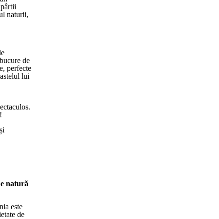
pârtii
l naturii,
le
 bucure de
e, perfecte
stelul lui
pectaculos.
!
și
de natură
nia este
ietate de