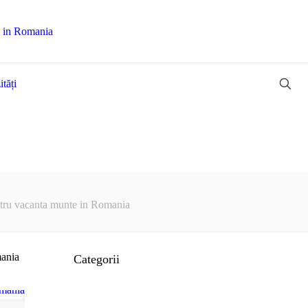
tăți
entru vacanta munte in Romania
mania
Categorii
Advertoriale