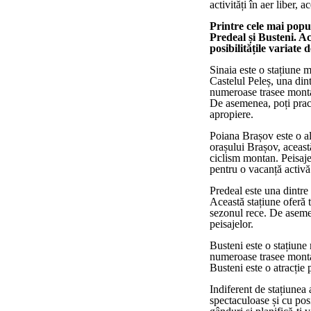
activități în aer liber, 
Printre cele mai pop
Predeal și Busteni. A
posibilitățile variate 
Sinaia este o stațiune 
Castelul Peleș, una dint
numeroase trasee montane
De asemenea, poți prac
apropiere.
Poiana Brașov este o alt
orașului Brașov, această
ciclism montan. Peisaje
pentru o vacanță activă 
Predeal este una dintre
Această stațiune oferă t
sezonul rece. De asemen
peisajelor.
Busteni este o stațiune
numeroase trasee montan
Busteni este o atracție
Indiferent de stațiunea
spectaculoase și cu posi