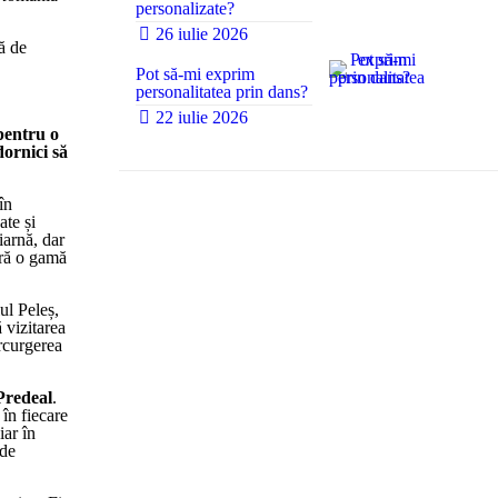
0
personalizate?
26 iulie 2026
ă de
Pot să-mi exprim
personalitatea prin dans?
22 iulie 2026
0
pentru o
ornici să
în
ate și
iarnă, dar
eră o gamă
lul Peleș,
 vizitarea
arcurgerea
Predeal
.
 în fiecare
iar în
 de