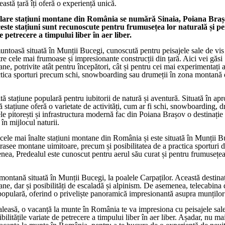
această țară îți oferă o experiență unică.
ulare stațiuni montane din România se numără Sinaia, Poiana Braș
ceste stațiuni sunt recunoscute pentru frumusețea lor naturală și p
de petrecere a timpului liber în aer liber.
muntoasă situată în Munții Bucegi, cunoscută pentru peisajele sale de vis
re cele mai frumoase și impresionante construcții din țară. Aici vei găsi
, potrivite atât pentru începători, cât și pentru cei mai experimentați al
tica sporturi precum schi, snowboarding sau drumeții în zona montană 
ă stațiune populară pentru iubitorii de natură și aventură. Situată în ap
 stațiune oferă o varietate de activități, cum ar fi schi, snowboarding, d
le pitorești și infrastructura modernă fac din Poiana Brașov o destinație
în mijlocul naturii.
 cele mai înalte stațiuni montane din România și este situată în Munții B
rasee montane uimitoare, precum și posibilitatea de a practica sporturi d
ea, Predealul este cunoscut pentru aerul său curat și pentru frumusețe
 montană situată în Munții Bucegi, la poalele Carpaților. Această destinaț
e, dar și posibilități de escaladă și alpinism. De asemenea, telecabina 
 populară, oferind o priveliște panoramică impresionantă asupra munților 
 aleasă, o vacanță la munte în România te va impresiona cu peisajele sal
bilitățile variate de petrecere a timpului liber în aer liber. Așadar, nu ma