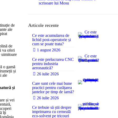
scrisoare lui Mosu
Articole recente
tinație de
ante ale
pirat
Ce este acumularea de
lichid post-operatorie și
cum se poate trata?
plină de
0
1 august 2026
i va oferi
e uimitoare
Ce este prelucrarea CNC
pentru industria
ră o gamă
aeronautică?
drumeții și
0
26 iulie 2026
i ale
Care sunt cele mai bune
natură și
practici pentru curățarea
jantelor pe timp de iarnă?
0
26 iulie 2026
re și vei
entură,
Ce trebuie să știi despre
scoperi
imprimarea cu cerneală
 îți
eco-solvent pe tricouri
n România