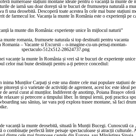
oferă numeroase stațiuni montane ideale pentru o vacanță la munte de ne
turile de iarnă sau doar dorești să te bucuri de frumusețea naturală a mun
a fi una deosebită. Descoperă toate acestea în cele mai bune stațiuni 
rit de farmecul lor. Vacanța la munte în România este o experiență pe c
canță la munte din România: experiențe unice în mijlocul naturii”
nei vacanțe la munte în România și vrei să te bucuri de experiențe unice
opul celor mai bune destinații pentru a-ți petrece concediul:
n inima Munților Carpați și este una dintre cele mai populare stațiuni d
pitorești și o varietate de activități de agrement, acest loc este ideal pe
e de aerul curat al munților. Indiferent de anotimp, Poiana Brașov oferă
e relaxare și petrecere a timpului liber. În timpul iernii, poți practica spo
boarding sau săniuș, iar vara poți explora trasee montane, să faci drume
bike.
e de vacanță la munte deosebită, situată în Munții Bucegi. Cunoscută ca 
ă o combinație perfectă între peisaje spectaculoase și atracții culturale. A
unul dintre cele mai frumoase castele din Europa, sau Mănăstirea Sinaia,