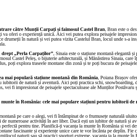
ntrare către Munții Carpați și faimosul Castel Bran
, Bran este o des
ți va oferi o experiență unică. Aici vei putea explora peisajele impresion
ce drumeții în natură și vei putea vizita Castelul Bran, locul unde s-a ins
la.
 drept „Perla Carpaților”
, Sinaia este o stațiune montană elegantă și 
imosul Castel Peleș, o bijuterie arhitecturală, și Mănăstirea Sinaia, care îț
plus, poți explora traseele montane din zonă și te poți bucura de peisajel
ea mai populară stațiune montană din România
, Poiana Brașov ofe
ru iubitorii de natură și aventură. Aici poți practica schi, snowboarding, 
s, vei fi impresionat de peisajele spectaculoase ale Munților Postăvaru ș
a munte în România: cele mai populare stațiuni pentru iubitorii de 
montană pe care o alegi, vei fi întâmpinat de o frumusețe naturală uluitoa
 de numeroase activități în aer liber. Dacă ești un iubitor de natură și av
 perfectă pentru tine. Planifică-ți vacanța la munte în România și vei de
ontane fascinante și experiențe unice care te vor încânta pe deplin. Fie că
n mijlocul naturii sau să practici sporturi extreme, vacanța ta la munte î