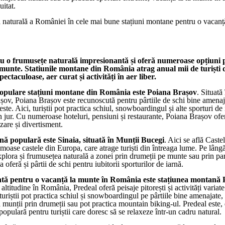
uitat.
naturală a României în cele mai bune stațiuni montane pentru o vacanț
u o frumusețe naturală impresionantă și oferă numeroase opțiuni 
 munte. Statiunile montane din România atrag anual mii de turiști d
ectaculoase, aer curat și activități în aer liber.
populare stațiuni montane din România este Poiana Brașov
. Situată 
șov, Poiana Brașov este recunoscută pentru pârtiile de schi bine amenaj
ste. Aici, turiștii pot practica schiul, snowboardingul și alte sporturi de 
in jur. Cu numeroase hoteluri, pensiuni și restaurante, Poiana Brașov of
zare și divertisment.
nă populară este Sinaia, situată în Munții Bucegi
. Aici se află Caste
moase castele din Europa, care atrage turiști din întreaga lume. Pe lângă
 explora și frumusețea naturală a zonei prin drumeții pe munte sau prin p
ia oferă și pârtii de schi pentru iubitorii sporturilor de iarnă.
ntă pentru o vacanță la munte în România este stațiunea montană 
altitudine în România, Predeal oferă peisaje pitorești și activități variate
 turiștii pot practica schiul și snowboardingul pe pârtiile bine amenajate, 
a munții prin drumeții sau pot practica mountain biking-ul. Predeal este,
opulară pentru turiștii care doresc să se relaxeze într-un cadru natural.