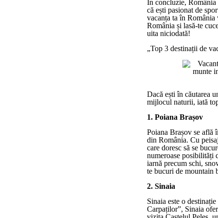
În concluzie, România 
că ești pasionat de spor
vacanța ta în România v
România și lasă-te cuce
uita niciodată!
„Top 3 destinații de va
Dacă ești în căutarea u
mijlocul naturii, iată t
1. Poiana Brașov
Poiana Brașov se află î
din România. Cu peisaje 
care doresc să se bucur
numeroase posibilități d
iarnă precum schi, snow
te bucuri de mountain 
2. Sinaia
Sinaia este o destinați
Carpaților”, Sinaia ofer
vizita Castelul Peleș, 