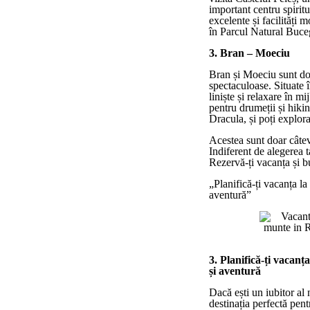
important centru spiritua
excelente și facilități 
în Parcul Natural Buce
3. Bran – Moeciu
Bran și Moeciu sunt dou
spectaculoase. Situate 
liniște și relaxare în 
pentru drumeții și hiki
Dracula, și poți explora
Acestea sunt doar câtev
Indiferent de alegerea t
Rezervă-ți vacanța și b
„Planifică-ți vacanța la
aventură”
3. Planifică-ți vacanț
și aventură
Dacă ești un iubitor al 
destinația perfectă pen