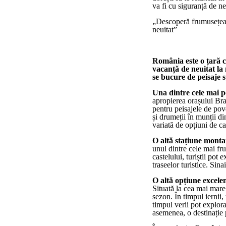
va fi cu siguranță de ne
„Descoperă frumusețea 
neuitat”
România este o țară c
vacanță de neuitat la
se bucure de peisaje sp
Una dintre cele mai 
apropierea orașului Bra
pentru peisajele de pove
și drumeții în munții d
variată de opțiuni de ca
O altă stațiune monta
unul dintre cele mai fru
castelului, turiștii pot
traseelor turistice. Sina
O altă opțiune excele
Situată la cea mai mare 
sezon. În timpul iernii,
timpul verii pot explor
asemenea, o destinație p