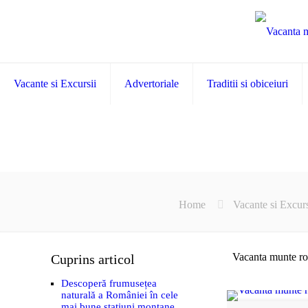
Vacante si Excursii
Advertoriale
Traditii si obiceiuri
Home
Vacante si Excurs
Vacanta munte rom
Cuprins articol
Descoperă frumusețea
naturală a României în cele
mai bune stațiuni montane