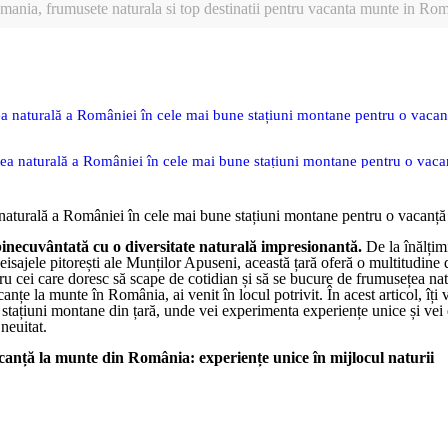
ania, frumusete naturala si top destinatii pentru vacanta munte in Ro
 naturală a României în cele mai bune stațiuni montane pentru o vacan
a naturală a României în cele mai bune stațiuni montane pentru o vaca
vacanță la munte din România: experiențe unice în mijlocul naturii"
aturală a României în cele mai bune stațiuni montane pentru o vacanță 
 la munte în România: cele mai populare stațiuni pentru iubitorii de natur
inecuvântată cu o diversitate naturală impresionantă.
De la înălțim
eisajele pitorești ale Munților Apuseni, această țară oferă o multitudine 
ru cei care doresc să scape de cotidian și să se bucure de frumusețea nat
canțe la munte în România, ai venit în locul potrivit. În acest articol, îți
stațiuni montane din țară, unde vei experimenta experiențe unice și vei
neuitat.
acanță la munte din România: experiențe unice în mijlocul naturii