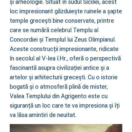
și arheologie. Situat în sudul Siciliei, acest
loc impresionant găzduiește ruinele a șapte
temple grecești bine conservate, printre
care se numără celebrul Templu al
Concordiei și Templul lui Zeus Olimpianul.
Aceste construcții impresionante, ridicate
în secolul al V-lea î.Hr., oferă o perspectivă
fascinantă asupra civilizației antice și a
artelor și arhitecturii grecești. Cu o istorie
bogată și o atmosferă plină de mister,
Valea Templului din Agrigento este cu
siguranță un loc care te va impresiona și îți
va lăsa amintiri de neuitat.