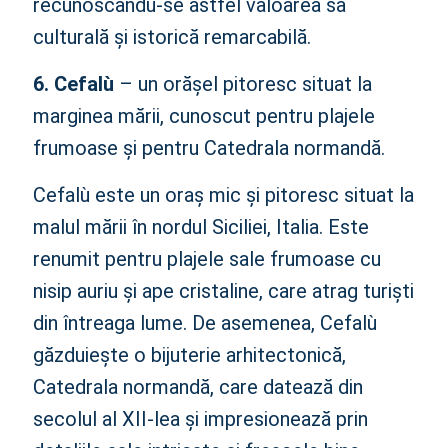
recunoscându-se astfel valoarea sa
culturală și istorică remarcabilă.
6. Cefalù
– un orășel pitoresc situat la
marginea mării, cunoscut pentru plajele
frumoase și pentru Catedrala normandă.
Cefalù este un oraș mic și pitoresc situat la
malul mării în nordul Siciliei, Italia. Este
renumit pentru plajele sale frumoase cu
nisip auriu și ape cristaline, care atrag turiști
din întreaga lume. De asemenea, Cefalù
găzduiește o bijuterie arhitectonică,
Catedrala normandă, care datează din
secolul al XII-lea și impresionează prin