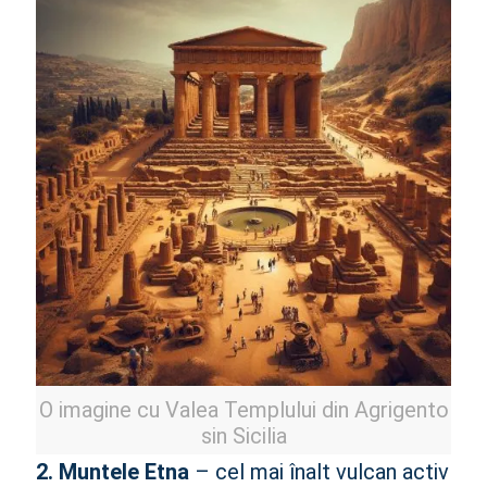
O imagine cu Valea Templului din Agrigento
sin Sicilia
2. Muntele Etna
– cel mai înalt vulcan activ