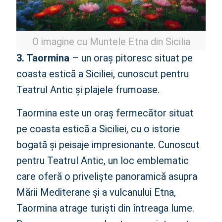
O imagine cu Muntele Etna din Sicilia
3. Taormina
– un oraș pitoresc situat pe
coasta estică a Siciliei, cunoscut pentru
Teatrul Antic și plajele frumoase.
Taormina este un oraș fermecător situat
pe coasta estică a Siciliei, cu o istorie
bogată și peisaje impresionante. Cunoscut
pentru Teatrul Antic, un loc emblematic
care oferă o priveliște panoramică asupra
Mării Mediterane și a vulcanului Etna,
Taormina atrage turiști din întreaga lume.