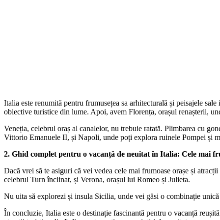
Italia este renumită pentru frumusețea sa arhitecturală și peisajele s
obiective turistice din lume. Apoi, avem Florența, orașul renașterii, u
Veneția, celebrul oraș al canalelor, nu trebuie ratată. Plimbarea cu g
Vittorio Emanuele II, și Napoli, unde poți explora ruinele Pompei și m
2. Ghid complet pentru o vacanță de neuitat în Italia: Cele mai fru
Dacă vrei să te asiguri că vei vedea cele mai frumoase orașe și atracții t
celebrul Turn înclinat, și Verona, orașul lui Romeo și Julieta.
Nu uita să explorezi și insula Sicilia, unde vei găsi o combinație unică 
În concluzie, Italia este o destinație fascinantă pentru o vacanță reușită