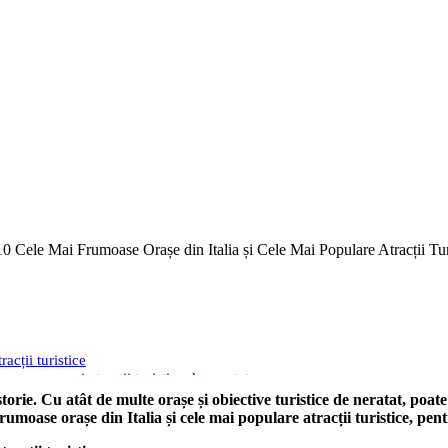
0 Cele Mai Frumoase Orașe din Italia și Cele Mai Populare Atracții Tur
acții turistice
ase orașe și atracții turistice de neratat
storie. Cu atât de multe orașe și obiective turistice de neratat, poate
rumoase orașe din Italia și cele mai populare atracții turistice, pentr