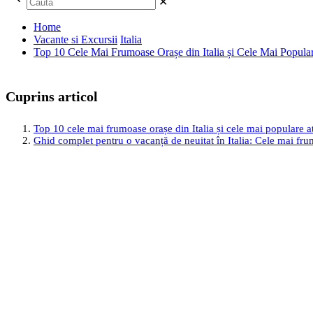
✕
Home
Vacante si Excursii
Italia
Top 10 Cele Mai Frumoase Orașe din Italia și Cele Mai Populare
Cuprins articol
Top 10 cele mai frumoase orașe din Italia și cele mai populare atr
Ghid complet pentru o vacanță de neuitat în Italia: Cele mai frumo