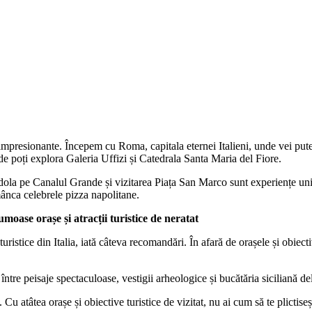
ale impresionante. Începem cu Roma, capitala eternei Italieni, unde vei p
nde poți explora Galeria Uffizi și Catedrala Santa Maria del Fiore.
ondola pe Canalul Grande și vizitarea Piața San Marco sunt experiențe u
ânca celebrele pizza napolitane.
moase orașe și atracții turistice de neratat
uristice din Italia, iată câteva recomandări. În afară de orașele și obiecti
între peisaje spectaculoase, vestigii arheologice și bucătăria siciliană de
. Cu atâtea orașe și obiective turistice de vizitat, nu ai cum să te plicti