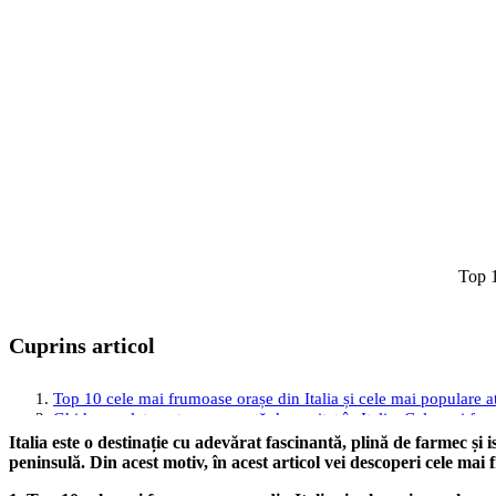
Top 1
Cuprins articol
Top 10 cele mai frumoase orașe din Italia și cele mai populare atr
Ghid complet pentru o vacanță de neuitat în Italia: Cele mai frumo
Italia este o destinație cu adevărat fascinantă, plină de farmec și i
peninsulă. Din acest motiv, în acest articol vei descoperi cele mai f