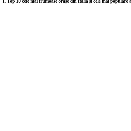
1. Top 10 cele mai frumoase orașe din Italia și cele mai populare at