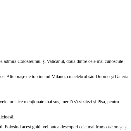
utea admira Colosseumul și Vaticanul, două dintre cele mai cunoscute
nice. Alte orașe de top includ Milano, cu celebrul său Duomo și Galeria
vele turistice menționate mai sus, merită să vizitezi și Pisa, pentru
licioasă.
sești. Folosind acest ghid, vei putea descoperi cele mai frumoase orașe și