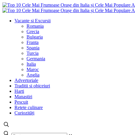
Vacante si Excursii
Romania
Grecia
Bulgaria
Franta
Spania
Turcia
Germania
Italia
Maroc
Anglia
Advertoriale
Traditii si obiceiuri
Harti
Manastiri
Pescuit
Retete culinare
Curiozități