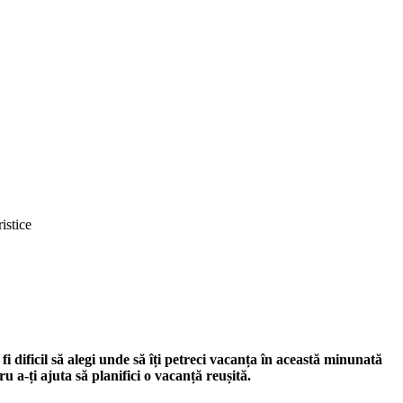
istice
 fi dificil să alegi unde să îți petreci vacanța în această minunată
u a-ți ajuta să planifici o vacanță reușită.