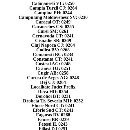
Calimanesti VL: 0250
Campia Turzii CJ: 0264
Campina PH: 0244
Campulung Moldovenesc SV: 0230
Caracal OT: 0249
Caransebes CS: 0255
Carei SM: 0261
Cernavoda CT: 0241
Cisnadie SB: 0269
Cluj Napoca CJ: 0264
Codlea BV: 0268
Comanesti BC: 0234
Constanta CT: 0241
Costesti AG: 0248
Craiova DJ: 0251
Cugir AB: 0258
Curtea de Arges AG: 0248
Dej CJ: 0264
Localitate Judet Prefix
Deva HD: 0254
Dorohoi BT: 0231
Drobeta Tr. Severin MH: 0252
Eforie Nord CT: 0241
Eforie Sud CT: 0241
Fagaras BV 0268
Faurei BR 0239
Fetesti IL 0243
Filiasi DJ 0251