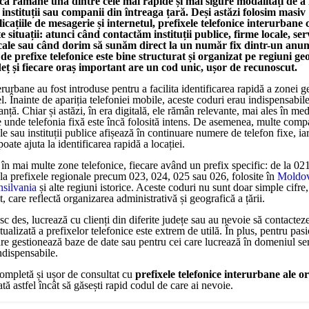
ă rămâne una dintre cele mai rapide și mai sigure modalități de a 
instituții sau companii din întreaga țară. Deși astăzi folosim masiv
licațiile de mesagerie și internetul, prefixele telefonice interurbane
te situații: atunci când contactăm instituții publice, firme locale, ser
cale sau când dorim să sunăm direct la un număr fix dintr-un anum
e prefixe telefonice este bine structurat și organizat pe regiuni geo
udeț și fiecare oraș important are un cod unic, ușor de recunoscut.
erurbane au fost introduse pentru a facilita identificarea rapidă a zonei g
. Înainte de apariția telefoniei mobile, aceste coduri erau indispensabil
anță. Chiar și astăzi, în era digitală, ele rămân relevante, mai ales în med
le unde telefonia fixă este încă folosită intens. De asemenea, multe comp
ale sau instituții publice afișează în continuare numere de telefon fixe, ia
oate ajuta la identificarea rapidă a locației.
în mai multe zone telefonice, fiecare având un prefix specific: de la 02
la prefixele regionale precum 023, 024, 025 sau 026, folosite în
Moldo
nsilvania
și alte regiuni istorice. Aceste coduri nu sunt doar simple cifre,
, care reflectă organizarea administrativă și geografică a țării.
sc des, lucrează cu clienți din diferite județe sau au nevoie să contacteze 
ctualizată a prefixelor telefonice este extrem de utilă. În plus, pentru pasi
are gestionează baze de date sau pentru cei care lucrează în domeniul serv
ndispensabile.
 completă și ușor de consultat cu
prefixele telefonice interurbane ale o
ată astfel încât să găsești rapid codul de care ai nevoie.