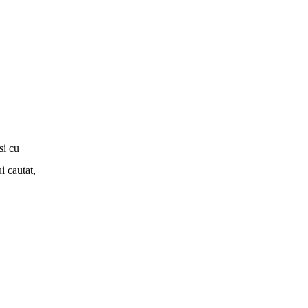
Curiozități
Harti
Manastiri
Pescuit
Retete culinare
Traditii si obiceiuri
Uncategorized
Vacante si Excursii
si cu
i cautat,
Anglia
Bulgaria
Franta
Germania
Grecia
Italia
Maroc