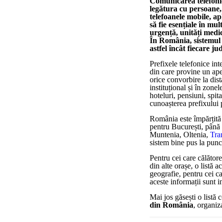
Comunicarea telefonic
legătura cu persoane, 
telefoanele mobile, ap
să fie esențiale în mul
urgență, unități medi
În România, sistemul d
astfel încât fiecare j
Prefixele telefonice int
din care provine un apel
orice convorbire la dist
instituțional și în zone
hoteluri, pensiuni, spit
cunoașterea prefixului p
România este împărțită 
pentru București, până 
Muntenia, Oltenia,
Tra
sistem bine pus la punct
Pentru cei care călătore
din alte orașe, o listă a
geografie, pentru cei c
aceste informații sunt i
Mai jos găsești o listă
din România
, organiz