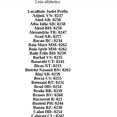
Lista alfabetica
Localitate Judet Prefix
Adjud, VN: 0237
Aiud AB: 0258
Alba Iulia AB: 0258
Alesd BH: 0259
Alexandria TR: 0247
Arad AR: 0257
Bacau BC: 0234
Baia Mare MM: 0262
Baia Sprie MM: 0262
Baile Felix BH: 0259
Barlad VS: 0235
Basarabi CT: 0241
Bicaz NT: 0233
Bistrita Nasaud BN: 0263
Blaj AB: 0258
Bocsa CS: 0255
Botosani BT: 0231
Brad HD: 0254
Braila BR: 0239
Brasov BV: 0268
Bucuresti B: 021
Busteni PH: 0244
Buzau BZ: 0238
Calan HD: 0254
Calarasi CL: 0242