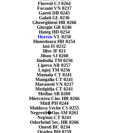
Floresti CJ 0264
Focsani VN 0237
Gaesti DB 0245
Galati GL 0236
Gheorghieni HR 0266
Giurgiu GR 0246
Hateg HD 0254
Horezu
VL 0250
Hunedoara HD 0254
Iasi IS 0232
Ilfov IF 021
Jibou SJ 0260
Jimbolia TM 0256
Lipova AR 0257
Lugoj TM 0256
Mamaia CT 0241
Mangalia CT 0241
Marasesti VN 0237
Medgidia CT 0241
Medias SB 0269
Miercurea Ciuc HR 0266
Mizil PH 0244
Moldova Veche CS 0255
Negresti�Oas SM 0261
Neptun CT 0241
Odorheiul Sec. HR 0266
Onesti BC 0234
Oradea BH 0259