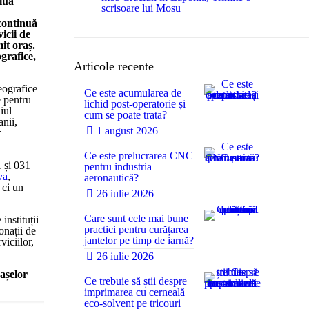
lua
scrisoare lui Mosu
 continuă
vicii de
it oraș.
grafice,
Articole recente
eografice
Ce este acumularea de
e pentru
lichid post-operatorie și
iul
cum se poate trata?
anii,
0
1 august 2026
r
Ce este prelucrarea CNC
1 și 031
pentru industria
va
,
aeronautică?
0
 ci un
26 iulie 2026
Care sunt cele mai bune
instituții
practici pentru curățarea
onații de
jantelor pe timp de iarnă?
iciilor,
0
26 iulie 2026
rașelor
Ce trebuie să știi despre
imprimarea cu cerneală
eco-solvent pe tricouri