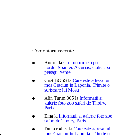
Romania
Spania
Turcia
Comentarii recente
Andrei
la
Cu motocicleta prin
nordul Spaniei: Asturias, Galicia și
peisajul verde
CristiBOSS
la
Care este adresa lui
mos Craciun in Laponia, Trimite o
scrisoare lui Mosu
Alin Turim 365
la
Informatii si
galerie foto zoo safari de Thoiry,
Paris
Ema
la
Informatii si galerie foto zoo
safari de Thoiry, Paris
Duna rodica
la
Care este adresa lui
mos Craciun in Laponia, Trimite o