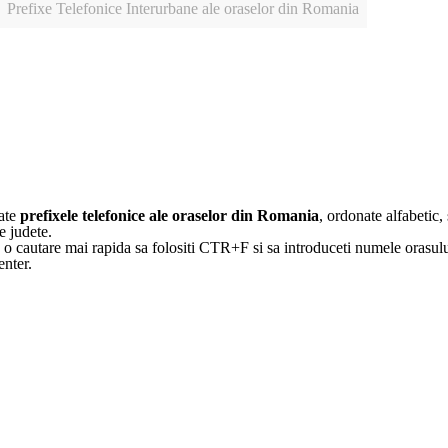
Prefixe Telefonice Interurbane ale oraselor din Romania
oate
prefixele telefonice ale oraselor din Romania
, ordonate alfabetic, 
e judete.
 cautare mai rapida sa folositi CTR+F si sa introduceti numele orasulu
enter.