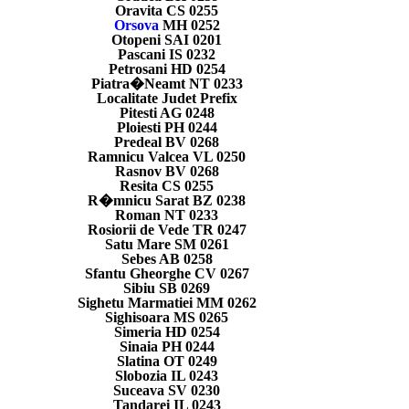
Oravita CS 0255
Orsova
MH 0252
Otopeni SAI 0201
Pascani IS 0232
Petrosani HD 0254
Piatra�Neamt NT 0233
Localitate Judet Prefix
Pitesti AG 0248
Ploiesti PH 0244
Predeal BV 0268
Ramnicu Valcea VL 0250
Rasnov BV 0268
Resita CS 0255
R�mnicu Sarat BZ 0238
Roman NT 0233
Rosiorii de Vede TR 0247
Satu Mare SM 0261
Sebes AB 0258
Sfantu Gheorghe CV 0267
Sibiu SB 0269
Sighetu Marmatiei MM 0262
Sighisoara MS 0265
Simeria HD 0254
Sinaia PH 0244
Slatina OT 0249
Slobozia IL 0243
Suceava SV 0230
Tandarei IL 0243