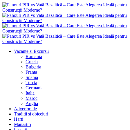
Vacante si Excursii
Romania
Grecia
Bulgaria
Franta
Spania
Turcia
Germania
Italia
Maroc
Anglia
Advertoriale
Traditii si obiceiuri
Harti
Manastiri
Pescuit