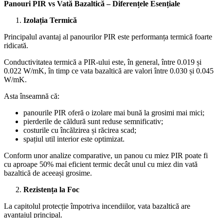
Panouri PIR vs Vată Bazaltică – Diferențele Esențiale
Izolația Termică
Principalul avantaj al panourilor PIR este performanța termică foarte
ridicată.
Conductivitatea termică a PIR-ului este, în general, între 0.019 și
0.022 W/mK, în timp ce vata bazaltică are valori între 0.030 și 0.045
W/mK.
Asta înseamnă că:
panourile PIR oferă o izolare mai bună la grosimi mai mici;
pierderile de căldură sunt reduse semnificativ;
costurile cu încălzirea și răcirea scad;
spațiul util interior este optimizat.
Conform unor analize comparative, un panou cu miez PIR poate fi
cu aproape 50% mai eficient termic decât unul cu miez din vată
bazaltică de aceeași grosime.
Rezistența la Foc
La capitolul protecție împotriva incendiilor, vata bazaltică are
avantajul principal.