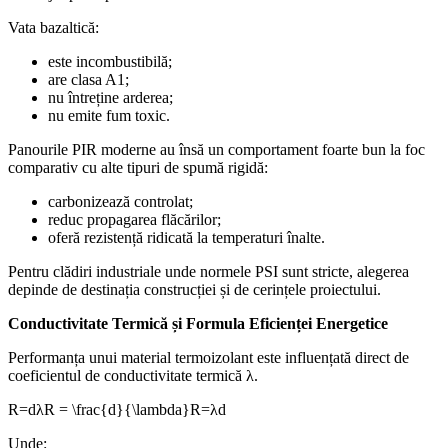
Vata bazaltică:
este incombustibilă;
are clasa A1;
nu întreține arderea;
nu emite fum toxic.
Panourile PIR moderne au însă un comportament foarte bun la foc
comparativ cu alte tipuri de spumă rigidă:
carbonizează controlat;
reduc propagarea flăcărilor;
oferă rezistență ridicată la temperaturi înalte.
Pentru clădiri industriale unde normele PSI sunt stricte, alegerea
depinde de destinația construcției și de cerințele proiectului.
Conductivitate Termică și Formula Eficienței Energetice
Performanța unui material termoizolant este influențată direct de
coeficientul de conductivitate termică λ.
R=dλR = \frac{d}{\lambda}R=λd​
Unde: