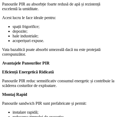
Panourile PIR au absorbție foarte redusă de apă și rezistență
excelentă la umiditate.
Acest lucru le face ideale pentru:
spații frigorifice;
depozite;
hale industriale;
acoperișuri expuse.
Vata bazaltică poate absorbi umezeală dacă nu este protejată
corespunzător.
Avantajele Panourilor PIR
Eficiență Energetică Ridicată
Panourile PIR reduc semnificativ consumul energetic și contribuie la
scăderea costurilor de exploatare.
Montaj Rapid
Panourile sandwich PIR sunt prefabricate și permit:
instalare rapidă;
reducerea timpului de execuție;