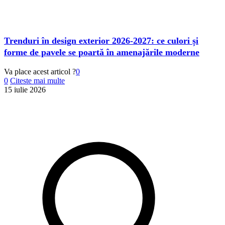
Trenduri în design exterior 2026-2027: ce culori și
forme de pavele se poartă în amenajările moderne
Va place acest articol ?
0
0
Citeste mai multe
15 iulie 2026