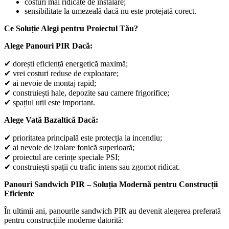
costuri mai ridicate de instalare;
sensibilitate la umezeală dacă nu este protejată corect.
Ce Soluție Alegi pentru Proiectul Tău?
Alege Panouri PIR Dacă:
✔ dorești eficiență energetică maximă;
✔ vrei costuri reduse de exploatare;
✔ ai nevoie de montaj rapid;
✔ construiești hale, depozite sau camere frigorifice;
✔ spațiul util este important.
Alege Vată Bazaltică Dacă:
✔ prioritatea principală este protecția la incendiu;
✔ ai nevoie de izolare fonică superioară;
✔ proiectul are cerințe speciale PSI;
✔ construiești spații cu trafic intens sau zgomot ridicat.
Panouri Sandwich PIR – Soluția Modernă pentru Construcții
Eficiente
În ultimii ani, panourile sandwich PIR au devenit alegerea preferată
pentru construcțiile moderne datorită: