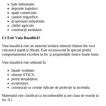
hale industriale;
depozite logistice;
spații comerciale;
camere frigorifice;
acoperișuri industriale;
clădiri agricole;
construcții modulare.
Ce Este Vata Bazaltică?
Vata bazaltică este un material izolator mineral obținut din rocă
vulcanică topită și fibrată. Este recunoscută în special pentru
comportamentul excelent la foc și proprietățile fonice foarte bune.
Vata bazaltică este utilizată în:
fațade ventilate;
sisteme ETICS;
pereți despărțitori;
acoperișuri;
construcții cu cerințe ridicate de protecție la incendiu.
Materialul este clasificat ca incombustibil și are clasa de reacție la
foc A1.