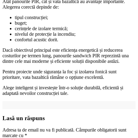
Atât panourile PIR, cât și vata bazaltică au avantaje importante.
Alegerea corectă depinde de:
tipul construcției;
buget;
cerințele de izolare termică;
nivelul de protecție la incendiu;
confortul acustic dorit.
Dacă obiectivul principal este eficiența energetică și reducerea
costurilor pe termen lung, panourile sandwich PIR reprezintă una
dintre cele mai moderne și eficiente soluții disponibile astăzi.
Pentru proiecte unde siguranța la foc și izolarea fonică sunt
prioritare, vata bazaltică rămâne o opțiune excelentă.
Alege inteligent și investește într-o soluție durabilă, eficientă și
adaptată nevoilor construcției tale.
Lasă un răspuns
Adresa ta de email nu va fi publicată.
Câmpurile obligatorii sunt
marcate cu
*