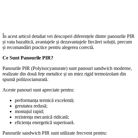
În acest articol detaliat vei descoperi diferențele dintre panourile PIR
și vata bazaltică, avantajele și dezavantajele fiecărei soluții, precum
și recomandări practice pentru alegerea corectă.
Ce Sunt Panourile PIR?
Panourile PIR (Polyisocyanurate) sunt panouri sandwich moderne,
realizate din două fețe metalice și un miez rigid termoizolant din
spumă poliizocianurată.
Aceste panouri sunt apreciate pentru:
performanța termică excelentă;
greutatea redusă;
montajul rapid;
rezistența mecanică ridicată;
eficiența energetică superioară.
Panourile sandwich PIR sunt utilizate frecvent pentru: