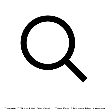
Panouri PIR vs Vată Bazaltică – Care Este Alegerea Ideală pentru