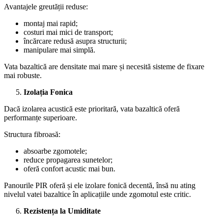
Avantajele greutății reduse:
montaj mai rapid;
costuri mai mici de transport;
încărcare redusă asupra structurii;
manipulare mai simplă.
Vata bazaltică are densitate mai mare și necesită sisteme de fixare
mai robuste.
Izolația Fonica
Dacă izolarea acustică este prioritară, vata bazaltică oferă
performanțe superioare.
Structura fibroasă:
absoarbe zgomotele;
reduce propagarea sunetelor;
oferă confort acustic mai bun.
Panourile PIR oferă și ele izolare fonică decentă, însă nu ating
nivelul vatei bazaltice în aplicațiile unde zgomotul este critic.
Rezistența la Umiditate