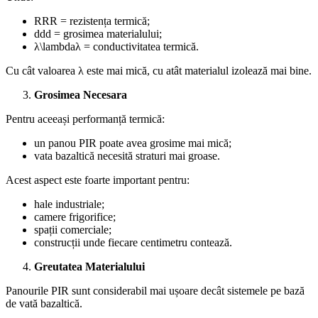
RRR = rezistența termică;
ddd = grosimea materialului;
λ\lambdaλ = conductivitatea termică.
Cu cât valoarea λ este mai mică, cu atât materialul izolează mai bine.
Grosimea Necesara
Pentru aceeași performanță termică:
un panou PIR poate avea grosime mai mică;
vata bazaltică necesită straturi mai groase.
Acest aspect este foarte important pentru:
hale industriale;
camere frigorifice;
spații comerciale;
construcții unde fiecare centimetru contează.
Greutatea Materialului
Panourile PIR sunt considerabil mai ușoare decât sistemele pe bază
de vată bazaltică.