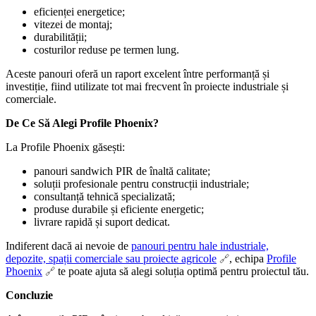
eficienței energetice;
vitezei de montaj;
durabilității;
costurilor reduse pe termen lung.
Aceste panouri oferă un raport excelent între performanță și
investiție, fiind utilizate tot mai frecvent în proiecte industriale și
comerciale.
De Ce Să Alegi Profile Phoenix?
La Profile Phoenix găsești:
panouri sandwich PIR de înaltă calitate;
soluții profesionale pentru construcții industriale;
consultanță tehnică specializată;
produse durabile și eficiente energetic;
livrare rapidă și suport dedicat.
Indiferent dacă ai nevoie de
panouri pentru hale industriale,
depozite, spații comerciale sau proiecte agricole
, echipa
Profile
Phoenix
te poate ajuta să alegi soluția optimă pentru proiectul tău.
Concluzie