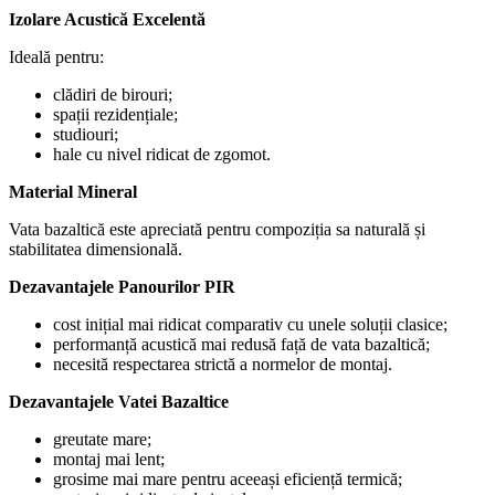
Izolare Acustică Excelentă
Ideală pentru:
clădiri de birouri;
spații rezidențiale;
studiouri;
hale cu nivel ridicat de zgomot.
Material Mineral
Vata bazaltică este apreciată pentru compoziția sa naturală și
stabilitatea dimensională.
Dezavantajele Panourilor PIR
cost inițial mai ridicat comparativ cu unele soluții clasice;
performanță acustică mai redusă față de vata bazaltică;
necesită respectarea strictă a normelor de montaj.
Dezavantajele Vatei Bazaltice
greutate mare;
montaj mai lent;
grosime mai mare pentru aceeași eficiență termică;