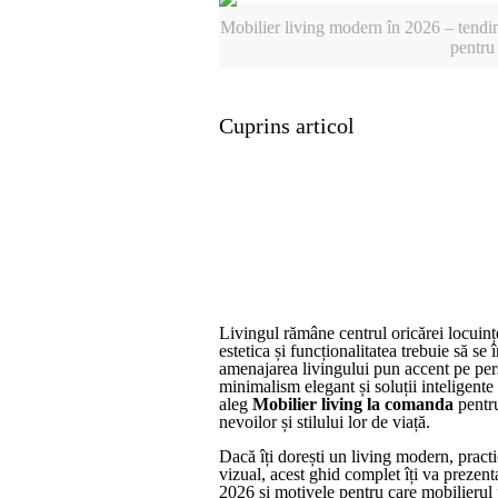
Mobilier living modern în 2026 – tendinț
pentru 
Cuprins articol
Livingul rămâne centrul oricărei locuinț
estetica și funcționalitatea trebuie să se
amenajarea livingului pun accent pe per
minimalism elegant și soluții inteligente
aleg
Mobilier living la comanda
pentru
nevoilor și stilului lor de viață.
Dacă îți dorești un living modern, pract
vizual, acest ghid complet îți va prezent
2026 și motivele pentru care mobilierul