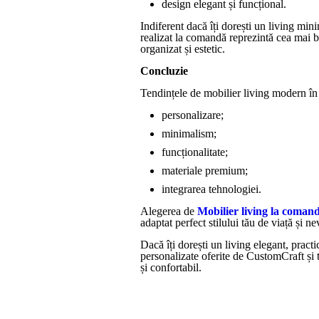
design elegant și funcțional.
Indiferent dacă îți dorești un living min
realizat la comandă reprezintă cea mai b
organizat și estetic.
Concluzie
Tendințele de mobilier living modern î
personalizare;
minimalism;
funcționalitate;
materiale premium;
integrarea tehnologiei.
Alegerea de
Mobilier living la coman
adaptat perfect stilului tău de viață și nev
Dacă îți dorești un living elegant, practi
personalizate oferite de CustomCraft și 
și confortabil.