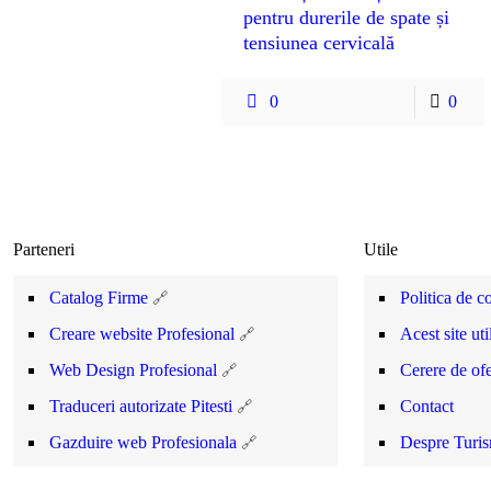
pentru durerile de spate și
tensiunea cervicală
0
0
Parteneri
Utile
Catalog Firme
Politica de co
Creare website Profesional
Acest site ut
Web Design Profesional
Cerere de ofe
Traduceri autorizate Pitesti
Contact
Gazduire web Profesionala
Despre Turi