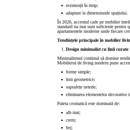
rezistență în timp;
adaptare la dimensiunile spațiului.
În 2026, accentul cade pe mobilier inteli
standard nu mai sunt suficiente pentru s
apartamentele moderne unde fiecare cen
Tendințele principale în mobilier liv
Design minimalist cu linii curate
Minimalismul continuă să domine tendinț
Mobilierul de living modern pune accen
forme simple;
linii geometrice;
suprafețe netede;
eliminarea elementelor decorative i
Paleta cromatică este dominată de:
alb mat;
crem;
bej;