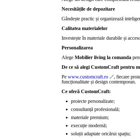
Necesitățile de depozitare
Gândește practic și organizează inteligen
Calitatea materialelor
Investește în materiale durabile și acce
Personalizarea
Alege
Mobilier living la comanda
pent
De ce să alegi CustomCraft pentru m
Pe
www.customcraft.ro
, fiecare proie
funcționalitate și design contemporan.
Ce oferă CustomCraft:
proiecte personalizate;
consultanță profesională;
materiale premium;
execuție modernă;
soluții adaptate oricărui spațiu;