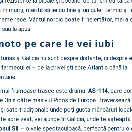
și rezistente la ploaie și bocanci de turism cu talpă
i în munți, merită să iei cu tine și un guler termic și l
reme rece. Vântul nordic poate fi neiertător, mai ale
 sau la apus.
oto pe care le vei iubi
turias și Galicia nu sunt despre distanțe, ci despre 
 farmecul ei – de la priveliști spre Atlantic până la
ntane.
e mai frumoase trasee este drumul
AS-114
, care po
e Onís către masivul Picos de Europa. Traversează v
 și sate tradiționale unde poți gusta mâncăruri loca
e spre vest, vei ajunge în Galicia, unde te așteaptă
onul Sil
– o vale spectaculoasă, perfectă pentru o 