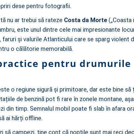
opriri dese pentru fotografii.
stă nu ar trebui să rateze
Costa da Morte
(„Coasta m
mbru, este unul dintre cele mai impresionante locur
 faruri și valurile Atlanticului care se sparg violent 
ntru o călătorie memorabilă.
practice pentru drumurile
ste o regiune sigură și primitoare, dar este bine să ț
Stațiile de benzină pot fi rare în zonele montane, aș
zi din timp. Semnalul mobil poate fi slab în afara or
ă ai hărți offline.
i să campezi, ține cont că nopțile sunt mai reci dec