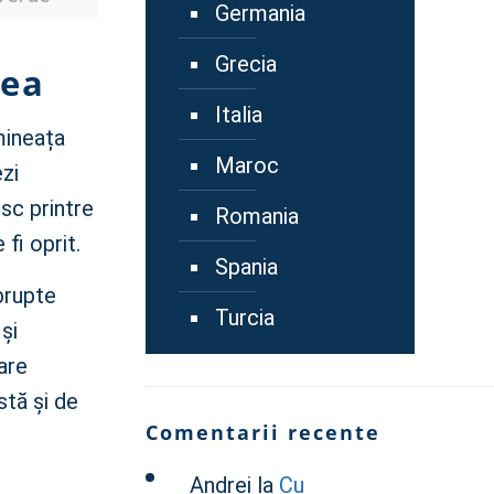
Germania
Grecia
rea
Italia
imineața
Maroc
zi
sc printre
Romania
 fi oprit.
Spania
abrupte
Turcia
și
are
stă și de
Comentarii recente
Andrei
la
Cu