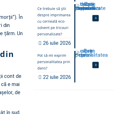
Ce trebuie să știi
despre imprimarea
orții”). În
0
cu cerneală eco-
i din
solvent pe tricouri
de țărm. Un
personalizate?
26 iulie 2026
 din
Pot să-mi exprim
personalitatea prin
0
dans?
ii cont de
22 iulie 2026
a că e mai
așelor, de
ât în sud.