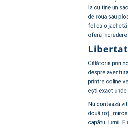
Ia cu tine un sa
de roua sau ploa
fel ca o jachet
oferă încredere î
Libertat
Călătoria prin n
despre aventura
printre coline ve
ești exact unde t
Nu contează vit
două roți, mirosu
capătul lumii. Fi