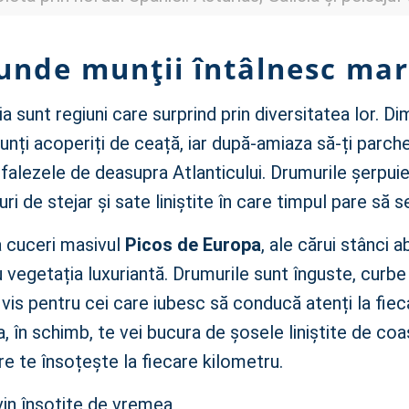
 unde munții întâlnesc ma
ia sunt regiuni care surprind prin diversitatea lor. D
unți acoperiți de ceață, iar după-amiaza să-ți parche
alezele de deasupra Atlanticului. Drumurile șerpuie
uri de stejar și sate liniștite în care timpul pare să se
a cuceri masivul
Picos de Europa
, ale cărui stânci 
vegetația luxuriantă. Drumurile sunt înguste, curbe 
 vis pentru cei care iubesc să conducă atenți la fiec
ia, în schimb, te vei bucura de șosele liniștite de coa
re te însoțește la fiecare kilometru.
in însoțite de vremea