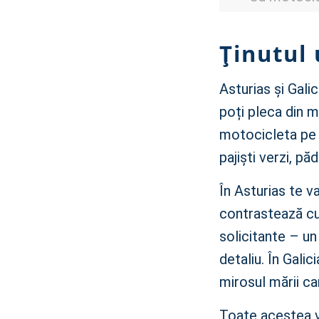
Ținutul
Asturias și Galic
poți pleca din m
motocicleta pe f
pajiști verzi, păd
În Asturias te v
contrastează cu 
solicitante – un
detaliu. În Galic
mirosul mării ca
Toate acestea v