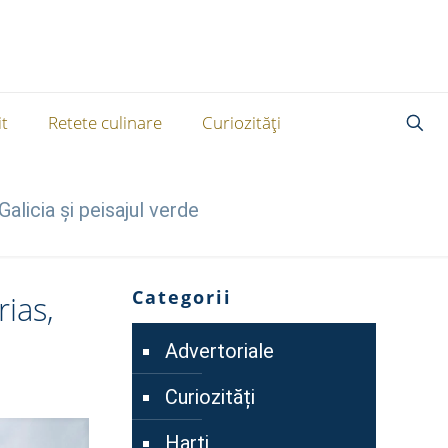
t
Retete culinare
Curiozități
alicia și peisajul verde
Categorii
ias,
Advertoriale
Curiozități
Harti