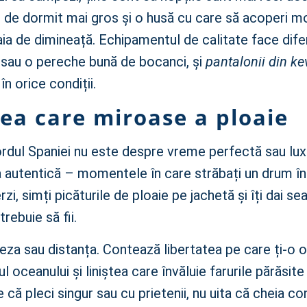
c de dormit mai gros și o husă cu care să acoperi m
ia de dimineață. Echipamentul de calitate face dife
ă sau o pereche bună de bocanci, și
pantalonii din ke
n orice condiții.
ea care miroase a ploaie
ordul Spaniei nu este despre vreme perfectă sau lux
 autentică – momentele în care străbați un drum î
rzi, simți picăturile de ploaie pe jachetă și îți dai s
rebuie să fii.
eza sau distanța. Contează libertatea pe care ți-o o
l oceanului și liniștea care învăluie farurile părăsite
e că pleci singur sau cu prietenii, nu uita că cheia con