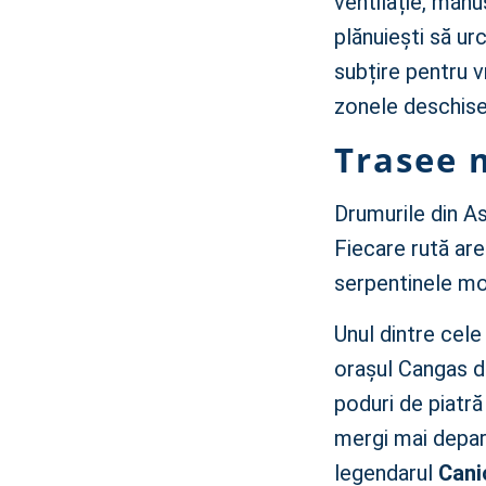
ventilație, mănu
plănuiești să urc
subțire pentru v
zonele deschise
Trasee m
Drumurile din As
Fiecare rută are
serpentinele mo
Unul dintre cel
orașul Cangas d
poduri de piatră
mergi mai depart
legendarul
Cani