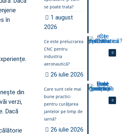
 dură. Dacă
se poate trata?
enjerie
1 august
s în
2026
Ce este prelucrarea
CNC pentru
0
industria
experiențe.
aeronautică?
26 iulie 2026
Care sunt cele mai
rnește din
bune practici
ăi verzi,
0
pentru curățarea
le. Dacă
jantelor pe timp de
iarnă?
26 iulie 2026
călătorie