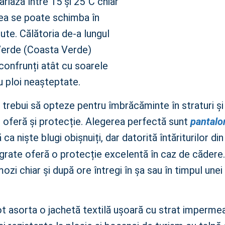
riază între 15 și 25°C chiar
mea se poate schimba în
te. Călătoria de-a lungul
Verde (Coasta Verde)
confrunți atât cu soarele
cu ploi neașteptate.
 trebui să opteze pentru îmbrăcăminte în straturi și
r oferă și protecție. Alegerea perfectă sunt
pantalon
ca niște blugi obișnuiți, dar datorită întăriturilor din
egrate oferă o protecție excelentă în caz de cădere.
zi chiar și după ore întregi în șa sau în timpul unei
t asorta o jachetă textilă ușoară cu strat impermeab