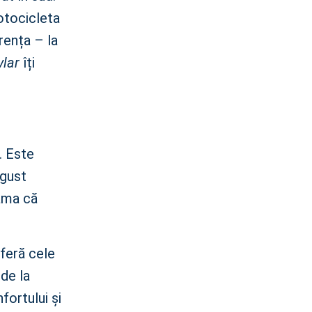
otocicleta
rența – la
vlar
îți
. Este
ngust
eama că
feră cele
 de la
fortului și