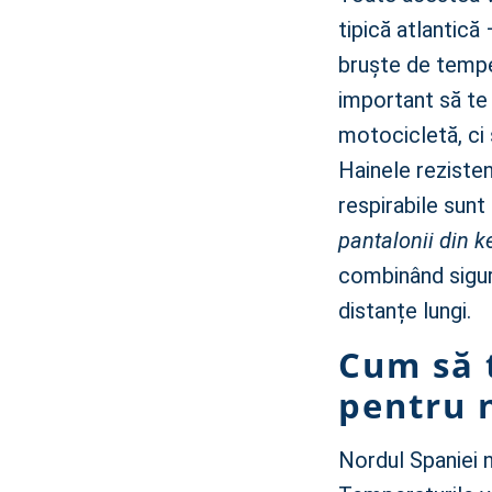
tipică atlantică
bruște de tempe
important să te 
motocicletă, ci 
Hainele rezisten
respirabile sunt
pantalonii din k
combinând sigur
distanțe lungi.
Cum să 
pentru 
Nordul Spaniei n