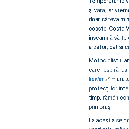
Temperaturile va
și vara, iar vre
doar câteva minu
coastei Costa 
înseamnă să te 
arzător, cât și 
Motociclistul ar
care respiră, da
kevlar
– arată 
protecțiilor int
timp, rămân como
prin oraș.
La aceștia se po