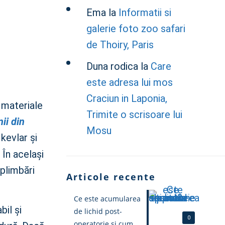
Ema
la
Informatii si
galerie foto zoo safari
de Thoiry, Paris
Duna rodica
la
Care
este adresa lui mos
Craciun in Laponia,
 materiale
Trimite o scrisoare lui
ii din
Mosu
 kevlar și
 În același
 plimbări
Articole recente
Ce este acumularea
il și
de lichid post-
0
operatorie și cum