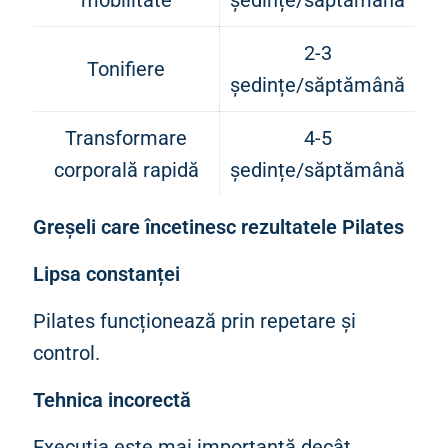
mobilitate
ședințe/săptămână
2-3
Tonifiere
ședințe/săptămână
Transformare
4-5
corporală rapidă
ședințe/săptămână
Greșeli care încetinesc rezultatele Pilates
Lipsa constanței
Pilates funcționează prin repetare și
control.
Tehnica incorectă
Execuția este mai importantă decât