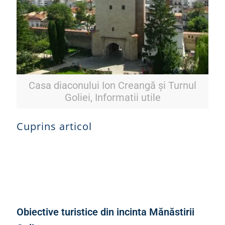
Casa diaconului Ion Creangă și Turnul
Goliei, Informatii utile
Cuprins articol
Obiective turistice din incinta Mănăstirii